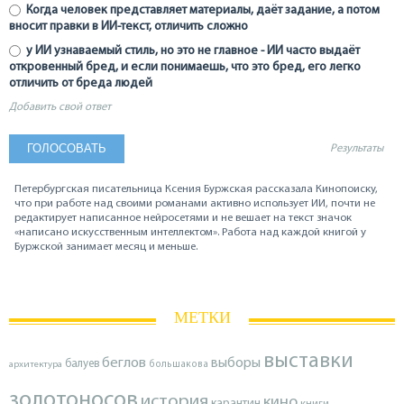
Когда человек представляет материалы, даёт задание, а потом
вносит правки в ИИ-текст, отличить сложно
у ИИ узнаваемый стиль, но это не главное - ИИ часто выдаёт
откровенный бред, и если понимаешь, что это бред, его легко
отличить от бреда людей
Добавить свой ответ
Результаты
Петербургская писательница Ксения Буржская рассказала Кинопоиску,
что при работе над своими романами активно использует ИИ, почти не
редактирует написанное нейросетями и не вешает на текст значок
«написано искусственным интеллектом». Работа над каждой книгой у
Буржской занимает месяц и меньше.
МЕТКИ
выставки
беглов
выборы
балуев
архитектура
большакова
золотоносов
история
кино
карантин