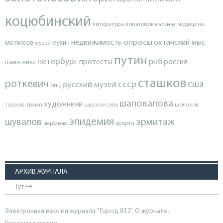
книги
коцюбинский
литература
лопатенок
маркина
медицина
опросы
недвижимость
охтинский мыс
мелихов
мухин
музеи
путин
петербург
протесты
рнб
россия
памятники
сташков
роткевич
ссср
сша
русский музей
рпц
шаповалова
художники
тороева
трамп
царское село
шолохов
эпидемия
шувалов
эрмитаж
эрарта
щербакова
АРХИВ ЖУРНАЛА
Тут
Электронная версия журнала "Город 812". О журнале.