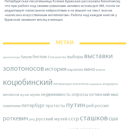
Петербургская писательница Ксения Буржская рассказала Кинопоиску,
что при работе над своими романами активно использует ИИ, почти не
редактирует написанное нейросетями и не вешает на текст значок
«написано искусственным интеллектом». Работа над каждой книгой у
Буржской занимает месяц и меньше.
МЕТКИ
выставки
беглов
выборы
балуев
архитектура
большакова
золотоносов
история
кино
карантин
книги
коцюбинский
литература
лопатенок
маркина
медицина
опросы
недвижимость
охтинский мыс
мелихов
мухин
музеи
путин
петербург
протесты
рнб
россия
памятники
сташков
роткевич
ссср
сша
русский музей
рпц