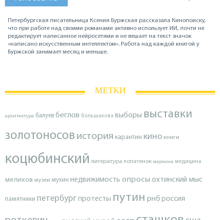
Петербургская писательница Ксения Буржская рассказала Кинопоиску,
что при работе над своими романами активно использует ИИ, почти не
редактирует написанное нейросетями и не вешает на текст значок
«написано искусственным интеллектом». Работа над каждой книгой у
Буржской занимает месяц и меньше.
МЕТКИ
выставки
беглов
выборы
балуев
архитектура
большакова
золотоносов
история
кино
карантин
книги
коцюбинский
литература
лопатенок
маркина
медицина
опросы
недвижимость
охтинский мыс
мелихов
мухин
музеи
путин
петербург
протесты
рнб
россия
памятники