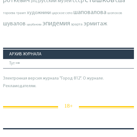
сташков
роткевич
ссср
сша
русский музей
рпц
шаповалова
художники
тороева
трамп
царское село
шолохов
эпидемия
шувалов
эрмитаж
эрарта
щербакова
АРХИВ ЖУРНАЛА
Тут
Электронная версия журнала "Город 812". О журнале.
Рекламодателям.
18+