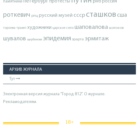
путин
петербург
протесты
рнб
россия
памятники
сташков
роткевич
ссср
сша
русский музей
рпц
шаповалова
художники
тороева
трамп
царское село
шолохов
эпидемия
шувалов
эрмитаж
эрарта
щербакова
АРХИВ ЖУРНАЛА
Тут
Электронная версия журнала "Город 812". О журнале.
Рекламодателям.
18+