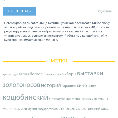
Результаты
Петербургская писательница Ксения Буржская рассказала Кинопоиску,
что при работе над своими романами активно использует ИИ, почти не
редактирует написанное нейросетями и не вешает на текст значок
«написано искусственным интеллектом». Работа над каждой книгой у
Буржской занимает месяц и меньше.
МЕТКИ
выставки
беглов
выборы
балуев
архитектура
большакова
золотоносов
история
кино
карантин
книги
коцюбинский
литература
лопатенок
маркина
медицина
опросы
недвижимость
охтинский мыс
мелихов
мухин
музеи