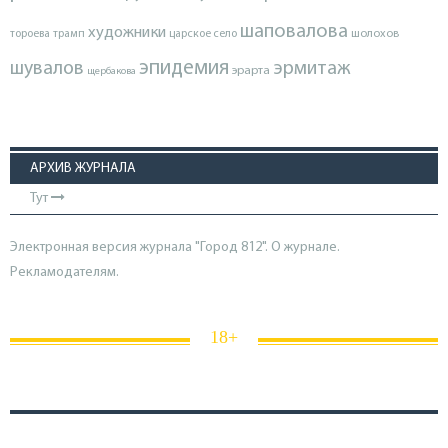
шаповалова
художники
тороева
трамп
царское село
шолохов
эпидемия
шувалов
эрмитаж
эрарта
щербакова
АРХИВ ЖУРНАЛА
Тут
Электронная версия журнала "Город 812". О журнале.
Рекламодателям.
18+