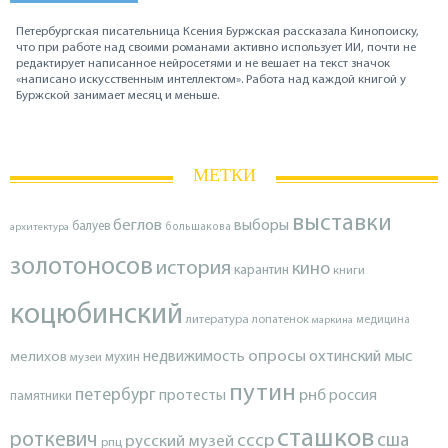
Петербургская писательница Ксения Буржская рассказала Кинопоиску,
что при работе над своими романами активно использует ИИ, почти не
редактирует написанное нейросетями и не вешает на текст значок
«написано искусственным интеллектом». Работа над каждой книгой у
Буржской занимает месяц и меньше.
МЕТКИ
выставки
беглов
выборы
балуев
архитектура
большакова
золотоносов
история
кино
карантин
книги
коцюбинский
литература
лопатенок
маркина
медицина
опросы
недвижимость
охтинский мыс
мелихов
мухин
музеи
путин
петербург
протесты
рнб
россия
памятники
сташков
роткевич
ссср
сша
русский музей
рпц