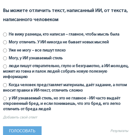
Вы можете отличить текст, написанный ИИ, от текста,
написанного человеком
Не вижу разницы, кто написал – главное, чтобы мысль была
Могу отличить. У ИИ никогда не бывает новых мыслей
Уже не могу – все пишут плохо
Могу, у ИИ узнаваемый стиль
люди пишут отвратительно, глупо и безграмотно, а ИИ молодец,
может из говна и палок людей собрать новую полезную
информацию
Когда человек представляет материалы, даёт задание, а потом
вносит правки в ИИ-текст, отличить сложно
у ИИ узнаваемый стиль, но это не главное - ИИ часто выдаёт
откровенный бред, и если понимаешь, что это бред, его легко
отличить от бреда людей
Добавить свой ответ
Результаты