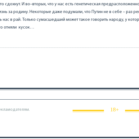
то сдохнут. И во–вторых, что у нас есть генетическая предрасположенн
изнь за родину. Некоторые даже подумали, что Путин не в себе – раз р
ь нас в рай. Только сумасшедший может такое говорить народу, у кото
то отняли кусок…
18+
екламодателям.