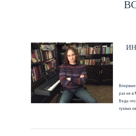
ВС
ИН
Впервые 
раз не в
Ведь что
тухлых о