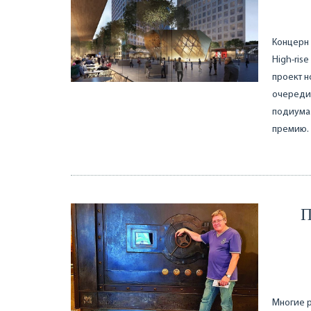
Концерн 
High-ris
проект н
очереди
подиума
премию.
П
Многие р