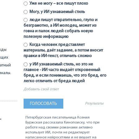
Уже не могу – все пишут плохо
Могу, у ИИ узнаваемый стиль
люди пишут отвратительно, глупо и
безграмотно, а ИИ молодец, может из
говна и палок людей собрать новую
полезную информацию
Когда человек представляет
ажды
материалы, даёт задание, а потом вносит
правки в ИИ-текст, отличить сложно
ящих
у ИИ узнаваемый стиль, но это не
ратный
главное - ИИ часто выдаёт откровенный
иналы.
бред, и если понимаешь, что это бред, его
легко отличить от бреда людей
Добавить свой ответ
Результаты
-
Петербургская писательница Ксения
Буржская рассказала Кинопоиску, что при
работе над своими романами активно
использует ИИ, почти не редактирует
написанное нейросетями и не вешает на