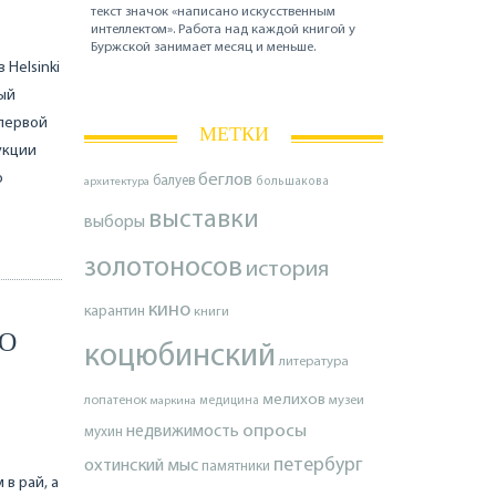
текст значок «написано искусственным
интеллектом». Работа над каждой книгой у
Буржской занимает месяц и меньше.
 Helsinki
ный
 первой
МЕТКИ
укции
ю
беглов
балуев
архитектура
большакова
выставки
выборы
золотоносов
история
кино
карантин
книги
КО
коцюбинский
литература
мелихов
лопатенок
музеи
маркина
медицина
опросы
недвижимость
мухин
петербург
охтинский мыс
памятники
 в рай, а