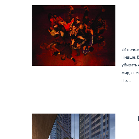
«И почем
Ницше. 
убирать 
мир, све
Но…