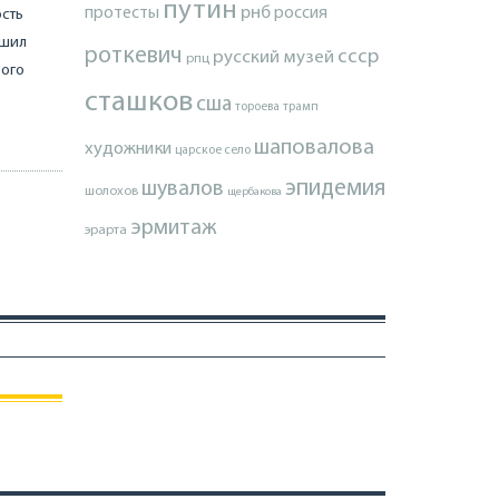
путин
протесты
рнб
россия
ость
ешил
роткевич
ссср
русский музей
рпц
рого
сташков
сша
тороева
трамп
шаповалова
художники
царское село
эпидемия
шувалов
шолохов
щербакова
эрмитаж
эрарта