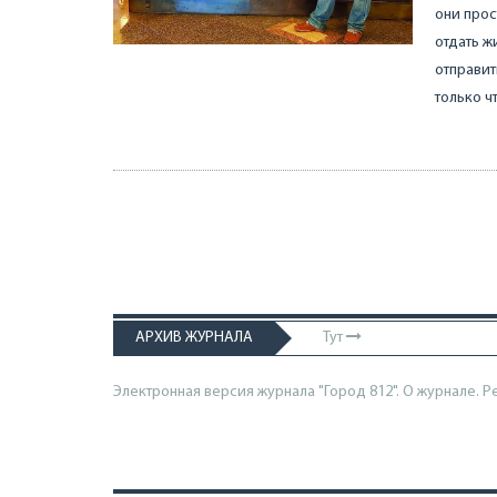
они прос
отдать ж
отправит
только ч
АРХИВ ЖУРНАЛА
Тут
Электронная версия журнала "Город 812". О журнале.
Р