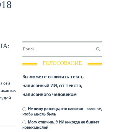
018
НА:
ГОЛОСОВАНИЕ
Вы можете отличить текст,
на сей
написанный ИИ, от текста,
такая же.
написанного человеком
грудой
Не вижу разницы, кто написал – главное,
чтобы мысль была
Могу отличить. У ИИ никогда не бывает
новых мыслей