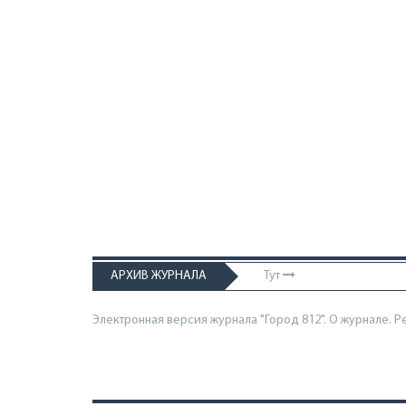
АРХИВ ЖУРНАЛА
Тут
Электронная версия журнала "Город 812". О журнале.
Р