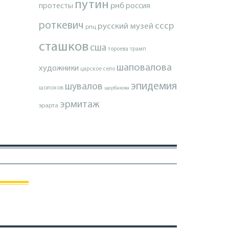
путин
протесты
рнб
россия
роткевич
ссср
русский музей
рпц
сташков
сша
тороева
трамп
шаповалова
художники
царское село
эпидемия
шувалов
шолохов
щербакова
эрмитаж
эрарта