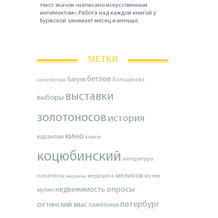
текст значок «написано искусственным
интеллектом». Работа над каждой книгой у
Буржской занимает месяц и меньше.
МЕТКИ
беглов
балуев
архитектура
большакова
выставки
выборы
золотоносов
история
кино
карантин
книги
коцюбинский
литература
мелихов
лопатенок
музеи
маркина
медицина
опросы
недвижимость
мухин
петербург
охтинский мыс
памятники