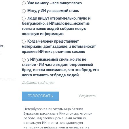
Уже не могу – все пишут плохо
Могу, у ИИ узнаваемый стиль
люди пишут отвратительно, глупо и
безграмотно, а ИИ молодец, может из
говна и палок людей собрать новую
полезную информацию
Когда человек представляет
ых
материалы, даёт задание, а потом вносит
правки в ИИ-текст, отличить сложно
е
у ИИ узнаваемый стиль, но это не
главное - ИИ часто выдаёт откровенный
бред, и если понимаешь, что это бред, его
легко отличить от бреда людей
Добавить свой ответ
Результаты
Петербургская писательница Ксения
Буржская рассказала Кинопоиску, что при
работе над своими романами активно
использует ИИ, почти не редактирует
написанное нейросетями и не вешает на