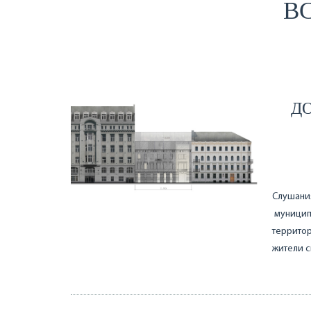
ВС
Д
Слушания
муницип
территор
жители с