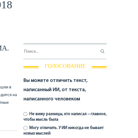
018
А.
ГОЛОСОВАНИЕ
Вы можете отличить текст,
ошли в
написанный ИИ, от текста,
дится на
написанного человеком
стные
Не вижу разницы, кто написал – главное,
чтобы мысль была
Могу отличить. У ИИ никогда не бывает
новых мыслей