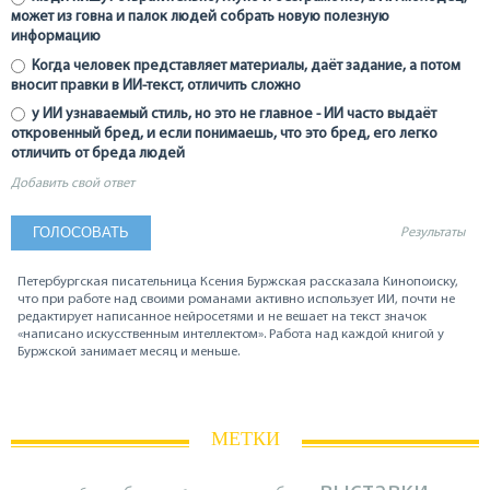
может из говна и палок людей собрать новую полезную
информацию
Когда человек представляет материалы, даёт задание, а потом
вносит правки в ИИ-текст, отличить сложно
у ИИ узнаваемый стиль, но это не главное - ИИ часто выдаёт
откровенный бред, и если понимаешь, что это бред, его легко
отличить от бреда людей
Добавить свой ответ
Результаты
Петербургская писательница Ксения Буржская рассказала Кинопоиску,
что при работе над своими романами активно использует ИИ, почти не
редактирует написанное нейросетями и не вешает на текст значок
«написано искусственным интеллектом». Работа над каждой книгой у
Буржской занимает месяц и меньше.
МЕТКИ