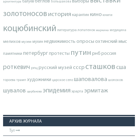
выставки
беглов
выборы
балуев
архитектура
большакова
золотоносов
история
кино
карантин
книги
коцюбинский
литература
лопатенок
маркина
медицина
опросы
недвижимость
охтинский мыс
мелихов
мухин
музеи
путин
петербург
протесты
рнб
россия
памятники
сташков
роткевич
ссср
сша
русский музей
рпц
шаповалова
художники
тороева
трамп
царское село
шолохов
эпидемия
шувалов
эрмитаж
эрарта
щербакова
АРХИВ ЖУРНАЛА
Тут