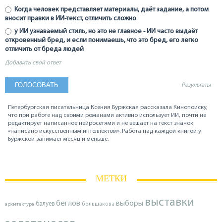
Когда человек представляет материалы, даёт задание, а потом
вносит правки в ИИ-текст, отличить сложно
у ИИ узнаваемый стиль, но это не главное - ИИ часто выдаёт
откровенный бред, и если понимаешь, что это бред, его легко
отличить от бреда людей
Добавить свой ответ
Результаты
Петербургская писательница Ксения Буржская рассказала Кинопоиску,
что при работе над своими романами активно использует ИИ, почти не
редактирует написанное нейросетями и не вешает на текст значок
«написано искусственным интеллектом». Работа над каждой книгой у
Буржской занимает месяц и меньше.
МЕТКИ
выставки
беглов
выборы
балуев
архитектура
большакова