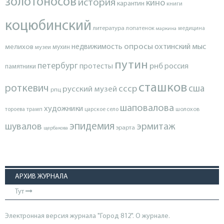
золотоносов
история
кино
карантин
книги
коцюбинский
литература
лопатенок
маркина
медицина
опросы
недвижимость
охтинский мыс
мелихов
мухин
музеи
путин
петербург
протесты
рнб
россия
памятники
сташков
роткевич
ссср
сша
русский музей
рпц
шаповалова
художники
тороева
трамп
царское село
шолохов
эпидемия
шувалов
эрмитаж
эрарта
щербакова
АРХИВ ЖУРНАЛА
Тут
Электронная версия журнала "Город 812". О журнале.