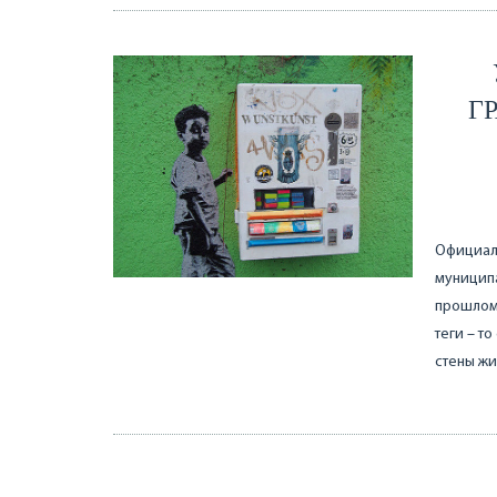
Г
Официаль
муницип
прошлом 
теги – т
стены жи