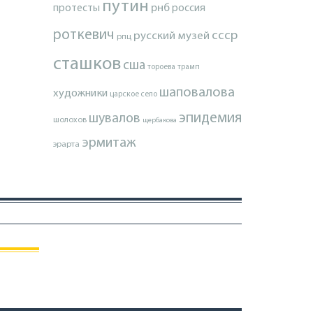
путин
протесты
рнб
россия
роткевич
ссср
русский музей
рпц
сташков
сша
тороева
трамп
шаповалова
художники
царское село
эпидемия
шувалов
шолохов
щербакова
эрмитаж
эрарта