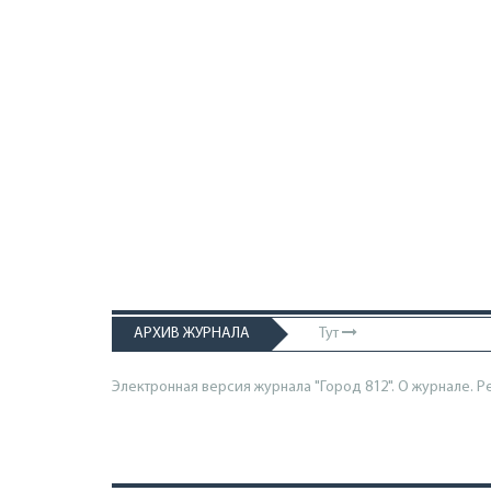
АРХИВ ЖУРНАЛА
Тут
Электронная версия журнала "Город 812". О журнале.
Р