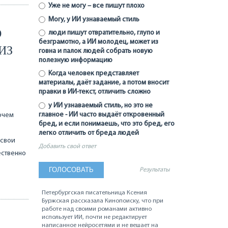
Уже не могу – все пишут плохо
Могу, у ИИ узнаваемый стиль
О
люди пишут отвратительно, глупо и
безграмотно, а ИИ молодец, может из
ИЗ
говна и палок людей собрать новую
полезную информацию
Когда человек представляет
материалы, даёт задание, а потом вносит
правки в ИИ-текст, отличить сложно
у ИИ узнаваемый стиль, но это не
главное - ИИ часто выдаёт откровенный
рочем
бред, и если понимаешь, что это бред, его
легко отличить от бреда людей
 свои
Добавить свой ответ
ественно
Результаты
Петербургская писательница Ксения
Буржская рассказала Кинопоиску, что при
работе над своими романами активно
использует ИИ, почти не редактирует
написанное нейросетями и не вешает на