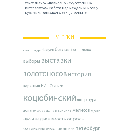
текст значок «написано искусственным
интеллектом». Работа над каждой книгой у
Буржской занимает месяц и меньше.
МЕТКИ
беглов
балуев
архитектура
большакова
выставки
выборы
золотоносов
история
кино
карантин
книги
коцюбинский
литература
мелихов
лопатенок
музеи
маркина
медицина
опросы
недвижимость
мухин
петербург
охтинский мыс
памятники