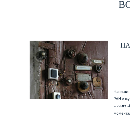
ВС
НА
Напишите
РАН и жу
– книга 
моментал