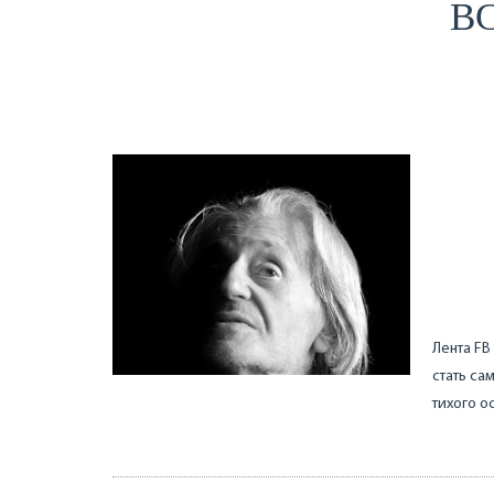
ВС
Лента FB
стать са
тихого о