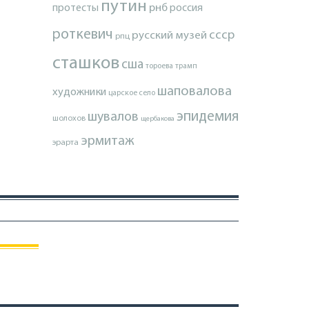
путин
протесты
рнб
россия
роткевич
ссср
русский музей
рпц
сташков
сша
тороева
трамп
шаповалова
художники
царское село
эпидемия
шувалов
шолохов
щербакова
эрмитаж
эрарта