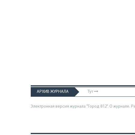
АРХИВ ЖУРНАЛА
Тут
Электронная версия журнала "Город 812". О журнале.
Р