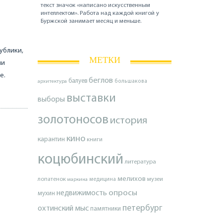
текст значок «написано искусственным
интеллектом». Работа над каждой книгой у
Буржской занимает месяц и меньше.
ублики,
МЕТКИ
ии
е.
беглов
балуев
архитектура
большакова
выставки
выборы
золотоносов
история
кино
карантин
книги
коцюбинский
литература
мелихов
лопатенок
музеи
маркина
медицина
опросы
недвижимость
мухин
петербург
охтинский мыс
памятники