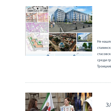
Не нашл
сталинск
стасовск
среди гр
Троицкий
З