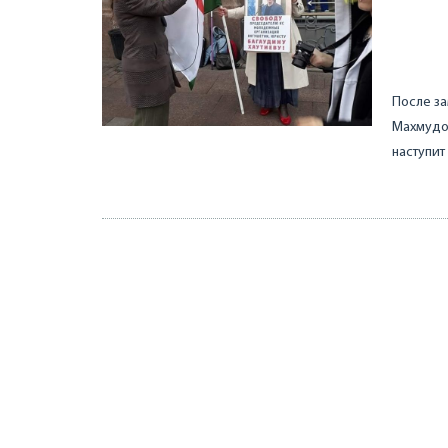
После за
Махмудом
наступит