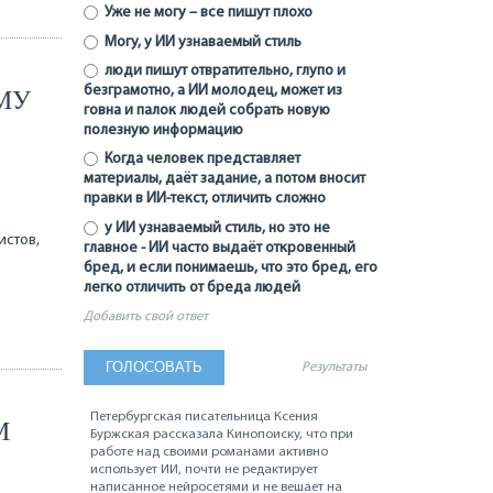
Уже не могу – все пишут плохо
Могу, у ИИ узнаваемый стиль
люди пишут отвратительно, глупо и
безграмотно, а ИИ молодец, может из
МУ
говна и палок людей собрать новую
полезную информацию
Когда человек представляет
материалы, даёт задание, а потом вносит
правки в ИИ-текст, отличить сложно
у ИИ узнаваемый стиль, но это не
истов,
главное - ИИ часто выдаёт откровенный
бред, и если понимаешь, что это бред, его
легко отличить от бреда людей
Добавить свой ответ
Результаты
Петербургская писательница Ксения
М
Буржская рассказала Кинопоиску, что при
работе над своими романами активно
использует ИИ, почти не редактирует
написанное нейросетями и не вешает на