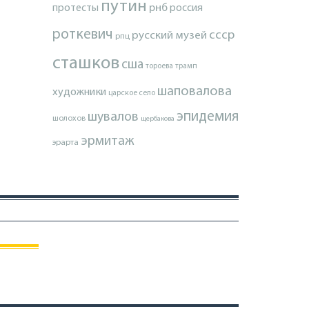
путин
протесты
рнб
россия
роткевич
ссср
русский музей
рпц
сташков
сша
тороева
трамп
шаповалова
художники
царское село
эпидемия
шувалов
шолохов
щербакова
эрмитаж
эрарта