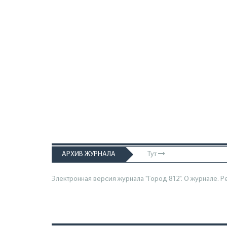
АРХИВ ЖУРНАЛА
Тут
Электронная версия журнала "Город 812". О журнале.
Р