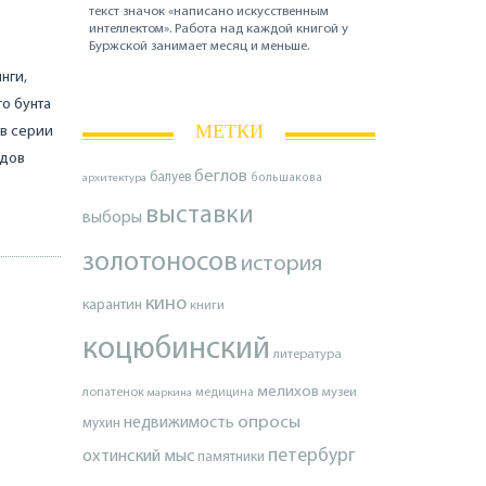
текст значок «написано искусственным
интеллектом». Работа над каждой книгой у
Буржской занимает месяц и меньше.
нги,
о бунта
МЕТКИ
 в серии
ядов
беглов
балуев
архитектура
большакова
выставки
выборы
золотоносов
история
кино
карантин
книги
коцюбинский
литература
мелихов
лопатенок
музеи
маркина
медицина
опросы
недвижимость
мухин
петербург
охтинский мыс
памятники