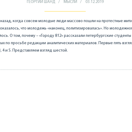
ГЕОРГИЙ ШАНД
МЫСЛИ
03.12.2019
 назад, когда совсем молодые люди массово пошли на протестные мити
оказалось, что молодежь «наконец, политизировалась». Но молодежног
лось. О том, почему – «Городу 812» рассказали петербургские студенты
ых по просьбе редакции аналитических материалов. Первые пять взгл
, 3, 4 и 5. Представляем взгляд шестой.