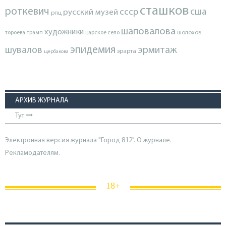
сташков
роткевич
ссср
сша
русский музей
рпц
шаповалова
художники
тороева
трамп
царское село
шолохов
эпидемия
шувалов
эрмитаж
эрарта
щербакова
АРХИВ ЖУРНАЛА
Тут
Электронная версия журнала "Город 812". О журнале.
Рекламодателям.
18+