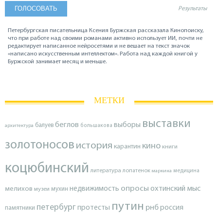
Результаты
Петербургская писательница Ксения Буржская рассказала Кинопоиску,
что при работе над своими романами активно использует ИИ, почти не
редактирует написанное нейросетями и не вешает на текст значок
«написано искусственным интеллектом». Работа над каждой книгой у
Буржской занимает месяц и меньше.
МЕТКИ
выставки
беглов
выборы
балуев
архитектура
большакова
золотоносов
история
кино
карантин
книги
коцюбинский
литература
лопатенок
маркина
медицина
опросы
недвижимость
охтинский мыс
мелихов
мухин
музеи
путин
петербург
протесты
рнб
россия
памятники