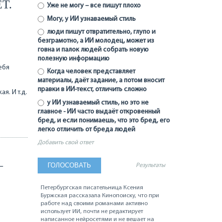
Т.
Уже не могу – все пишут плохо
Могу, у ИИ узнаваемый стиль
люди пишут отвратительно, глупо и
безграмотно, а ИИ молодец, может из
говна и палок людей собрать новую
полезную информацию
ебя
Когда человек представляет
материалы, даёт задание, а потом вносит
правки в ИИ-текст, отличить сложно
я. И т.д.
у ИИ узнаваемый стиль, но это не
главное - ИИ часто выдаёт откровенный
бред, и если понимаешь, что это бред, его
легко отличить от бреда людей
Добавить свой ответ
–
Результаты
Петербургская писательница Ксения
Буржская рассказала Кинопоиску, что при
работе над своими романами активно
использует ИИ, почти не редактирует
написанное нейросетями и не вешает на