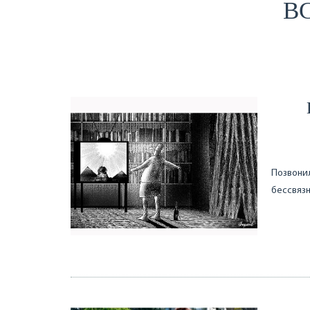
ВС
Позвонил
бессвязн