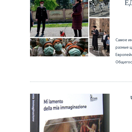
Е
Самое ин
разные ц
Европейс
Общегос