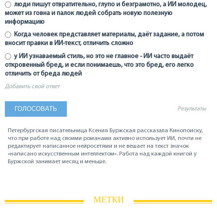
люди пишут отвратительно, глупо и безграмотно, а ИИ молодец,
может из говна и палок людей собрать новую полезную
информацию
Когда человек представляет материалы, даёт задание, а потом
вносит правки в ИИ-текст, отличить сложно
у ИИ узнаваемый стиль, но это не главное - ИИ часто выдаёт
откровенный бред, и если понимаешь, что это бред, его легко
отличить от бреда людей
Добавить свой ответ
Результаты
Петербургская писательница Ксения Буржская рассказала Кинопоиску,
что при работе над своими романами активно использует ИИ, почти не
редактирует написанное нейросетями и не вешает на текст значок
«написано искусственным интеллектом». Работа над каждой книгой у
Буржской занимает месяц и меньше.
МЕТКИ