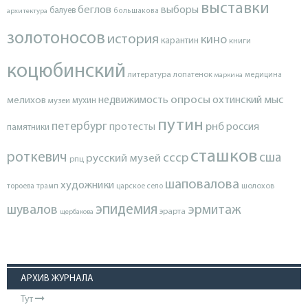
выставки
беглов
выборы
балуев
архитектура
большакова
золотоносов
история
кино
карантин
книги
коцюбинский
литература
лопатенок
маркина
медицина
опросы
недвижимость
охтинский мыс
мелихов
мухин
музеи
путин
петербург
протесты
рнб
россия
памятники
сташков
роткевич
ссср
сша
русский музей
рпц
шаповалова
художники
тороева
трамп
царское село
шолохов
эпидемия
шувалов
эрмитаж
эрарта
щербакова
АРХИВ ЖУРНАЛА
Тут