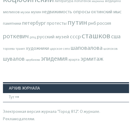
литература
лопатенок
маркина
медицина
опросы
недвижимость
охтинский мыс
мелихов
мухин
музеи
путин
петербург
протесты
рнб
россия
памятники
сташков
роткевич
ссср
сша
русский музей
рпц
шаповалова
художники
тороева
трамп
царское село
шолохов
эпидемия
шувалов
эрмитаж
эрарта
щербакова
АРХИВ ЖУРНАЛА
Тут
Электронная версия журнала "Город 812". О журнале.
Рекламодателям.