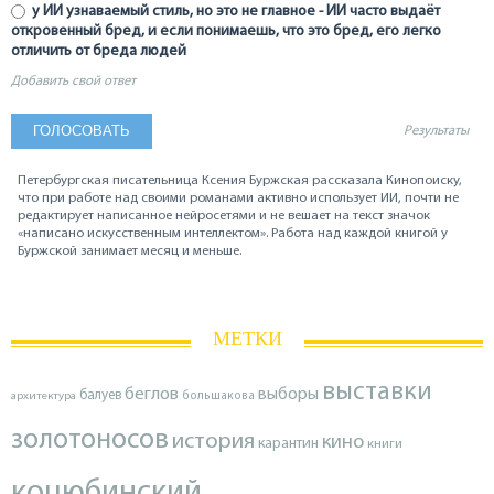
у ИИ узнаваемый стиль, но это не главное - ИИ часто выдаёт
откровенный бред, и если понимаешь, что это бред, его легко
отличить от бреда людей
Добавить свой ответ
Результаты
Петербургская писательница Ксения Буржская рассказала Кинопоиску,
что при работе над своими романами активно использует ИИ, почти не
редактирует написанное нейросетями и не вешает на текст значок
«написано искусственным интеллектом». Работа над каждой книгой у
Буржской занимает месяц и меньше.
МЕТКИ
выставки
беглов
выборы
балуев
архитектура
большакова
золотоносов
история
кино
карантин
книги
коцюбинский