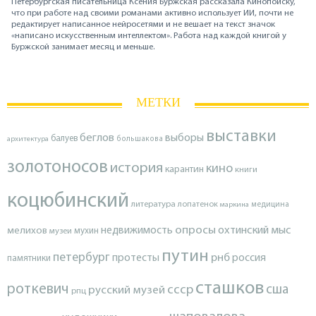
Петербургская писательница Ксения Буржская рассказала Кинопоиску,
что при работе над своими романами активно использует ИИ, почти не
редактирует написанное нейросетями и не вешает на текст значок
«написано искусственным интеллектом». Работа над каждой книгой у
Буржской занимает месяц и меньше.
МЕТКИ
выставки
беглов
выборы
балуев
архитектура
большакова
золотоносов
история
кино
карантин
книги
коцюбинский
литература
лопатенок
маркина
медицина
опросы
недвижимость
охтинский мыс
мелихов
мухин
музеи
путин
петербург
протесты
рнб
россия
памятники
сташков
роткевич
ссср
сша
русский музей
рпц