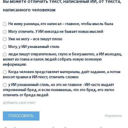
Вы можете отличить текст, написанный ИИ, от текста,
написанного человеком
Не вижу разницы, кто написал – главное, чтобы мысль была
Могу отличить. У ИИ никогда не бывает новых мыслей
Уже не могу – все пишут плохо
Могу, у ИИ узнаваемый стиль
люди пишут отвратительно, глупо и безграмотно, а ИИ молодец,
может из говна и палок людей собрать новую полезную
информацию
Когда человек представляет материалы, даёт задание, а потом
вносит правки в ИИ-текст, отличить сложно
у ИИ узнаваемый стиль, но это не главное - ИИ часто выдаёт
откровенный бред, и если понимаешь, что это бред, его легко
отличить от бреда людей
Добавить свой ответ
Результаты