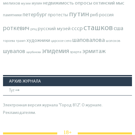
опросы
недвижимость
охтинский мыс
мелихов
мухин
музеи
путин
петербург
протесты
рнб
россия
памятники
сташков
роткевич
ссср
сша
русский музей
рпц
шаповалова
художники
тороева
трамп
царское село
шолохов
эпидемия
шувалов
эрмитаж
эрарта
щербакова
АРХИВ ЖУРНАЛА
Тут
Электронная версия журнала "Город 812". О журнале.
Рекламодателям.
18+