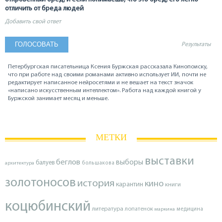
отличить от бреда людей
Добавить свой ответ
Результаты
Петербургская писательница Ксения Буржская рассказала Кинопоиску,
что при работе над своими романами активно использует ИИ, почти не
редактирует написанное нейросетями и не вешает на текст значок
«написано искусственным интеллектом». Работа над каждой книгой у
Буржской занимает месяц и меньше.
МЕТКИ
выставки
беглов
выборы
балуев
архитектура
большакова
золотоносов
история
кино
карантин
книги
коцюбинский
литература
лопатенок
маркина
медицина