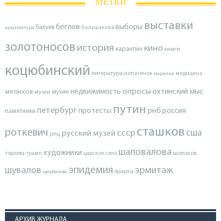
МЕТКИ
выставки
беглов
выборы
балуев
архитектура
большакова
золотоносов
история
кино
карантин
книги
коцюбинский
литература
лопатенок
маркина
медицина
опросы
недвижимость
охтинский мыс
мелихов
мухин
музеи
путин
петербург
протесты
рнб
россия
памятники
сташков
роткевич
ссср
сша
русский музей
рпц
шаповалова
художники
тороева
трамп
царское село
шолохов
эпидемия
шувалов
эрмитаж
эрарта
щербакова
АРХИВ ЖУРНАЛА