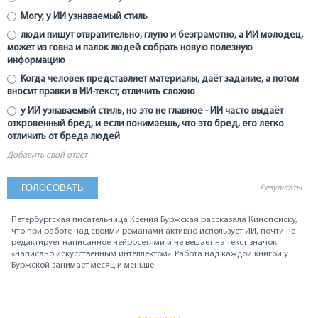
Могу, у ИИ узнаваемый стиль
люди пишут отвратительно, глупо и безграмотно, а ИИ молодец,
может из говна и палок людей собрать новую полезную
информацию
Когда человек представляет материалы, даёт задание, а потом
вносит правки в ИИ-текст, отличить сложно
у ИИ узнаваемый стиль, но это не главное - ИИ часто выдаёт
откровенный бред, и если понимаешь, что это бред, его легко
отличить от бреда людей
Добавить свой ответ
Результаты
Петербургская писательница Ксения Буржская рассказала Кинопоиску,
что при работе над своими романами активно использует ИИ, почти не
редактирует написанное нейросетями и не вешает на текст значок
«написано искусственным интеллектом». Работа над каждой книгой у
Буржской занимает месяц и меньше.