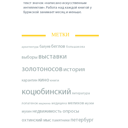
текст значок «написано искусственным
интеллектом». Работа над каждой книгой у
Буржской занимает месяц и меньше.
МЕТКИ
беглов
балуев
архитектура
большакова
выставки
выборы
золотоносов
история
кино
карантин
книги
коцюбинский
литература
мелихов
лопатенок
музеи
маркина
медицина
опросы
недвижимость
мухин
петербург
охтинский мыс
памятники