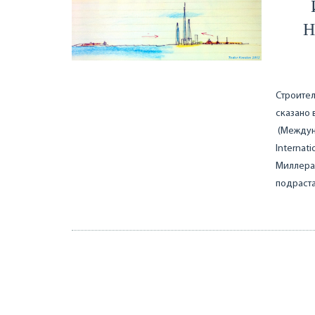
Н
Строител
сказано 
(Междун
Internat
Миллера 
подраст