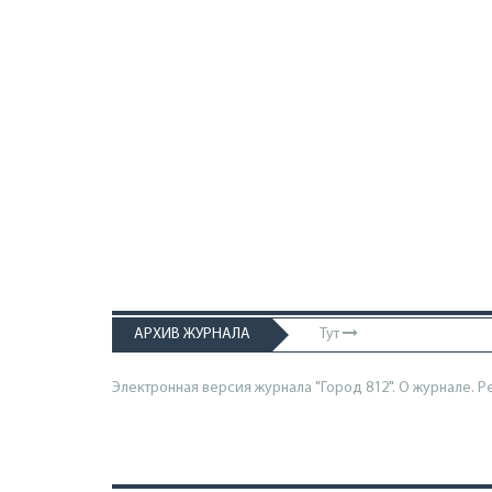
АРХИВ ЖУРНАЛА
Тут
Электронная версия журнала "Город 812". О журнале.
Р