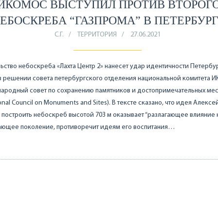
ИКОМОС ВЫСТУПИЛ ПРОТИВ ВТОРОГ
ЕБОСКРЕБА “ГАЗПРОМА” В ПЕТЕРБУР
С.Г.
ТЕРРИТОРИЯ
27.06.2021
ьство небоскреба «Лахта Центр 2» нанесет удар идентичности Петербур
в решении совета петербургского отделения национальной комитета 
ародный совет по сохранению памятников и достопримечательных мес
ional Council on Monuments and Sites). В тексте сказано, что идея Алексе
построить небоскреб высотой 703 м оказывает “разлагающее влияние 
ающее поколение, противоречит идеям его воспитания…