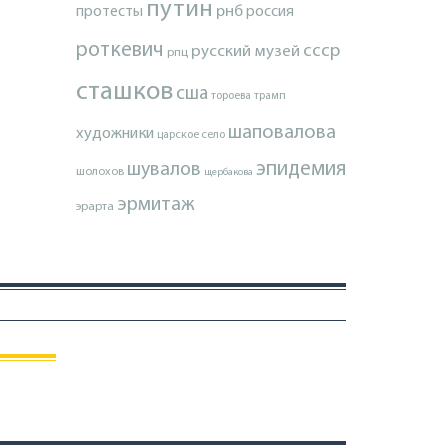
путин
протесты
рнб
россия
роткевич
ссср
русский музей
рпц
сташков
сша
тороева
трамп
шаповалова
художники
царское село
эпидемия
шувалов
шолохов
щербакова
эрмитаж
эрарта