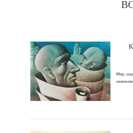
ВС
Мир, зац
невиновн