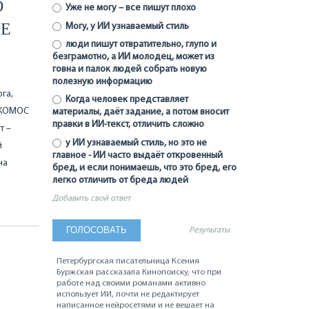
О
Уже не могу – все пишут плохо
ГЕ
Могу, у ИИ узнаваемый стиль
люди пишут отвратительно, глупо и
безграмотно, а ИИ молодец, может из
говна и палок людей собрать новую
полезную информацию
га,
Когда человек представляет
ИКОМОС
материалы, даёт задание, а потом вносит
правки в ИИ-текст, отличить сложно
т –
у ИИ узнаваемый стиль, но это не
й
главное - ИИ часто выдаёт откровенный
на
бред, и если понимаешь, что это бред, его
легко отличить от бреда людей
Добавить свой ответ
Результаты
Петербургская писательница Ксения
Буржская рассказала Кинопоиску, что при
работе над своими романами активно
использует ИИ, почти не редактирует
написанное нейросетями и не вешает на