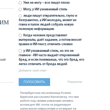
Уже не могу – все пишут плохо
Могу, у ИИ узнаваемый стиль
люди пишут отвратительно, глупо и
безграмотно, а ИИ молодец, может из
НИМ
говна и палок людей собрать новую
полезную информацию
Когда человек представляет
материалы, даёт задание, а потом вносит
правки в ИИ-текст, отличить сложно
у ИИ узнаваемый стиль, но это не
главное - ИИ часто выдаёт откровенный
орый
бред, и если понимаешь, что это бред, его
легко отличить от бреда людей
Добавить свой ответ
Результаты
Петербургская писательница Ксения
Буржская рассказала Кинопоиску, что при
работе над своими романами активно
использует ИИ, почти не редактирует
написанное нейросетями и не вешает на