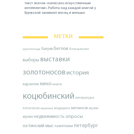
текст значок «написано искусственным
интеллектом». Работа над каждой книгой у
Буржской занимает месяц и меньше.
МЕТКИ
беглов
балуев
архитектура
большакова
выставки
выборы
золотоносов
история
кино
карантин
книги
коцюбинский
литература
мелихов
лопатенок
музеи
маркина
медицина
опросы
недвижимость
мухин
петербург
охтинский мыс
памятники