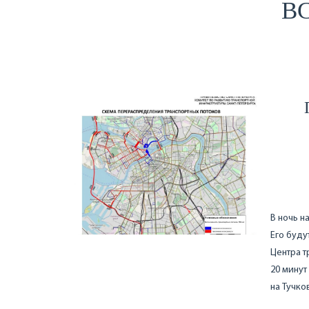
ВС
В ночь н
Его буду
Центра т
20 минут
на Тучков