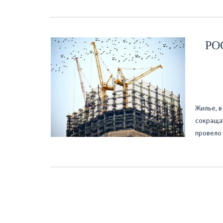
РО
Жилье, в
сокращат
провело 