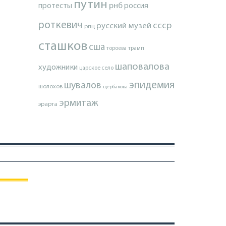
путин
протесты
рнб
россия
роткевич
ссср
русский музей
рпц
сташков
сша
тороева
трамп
шаповалова
художники
царское село
эпидемия
шувалов
шолохов
щербакова
эрмитаж
эрарта