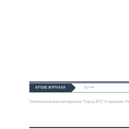
АРХИВ ЖУРНАЛА
Тут
Электронная версия журнала "Город 812". О журнале.
Р