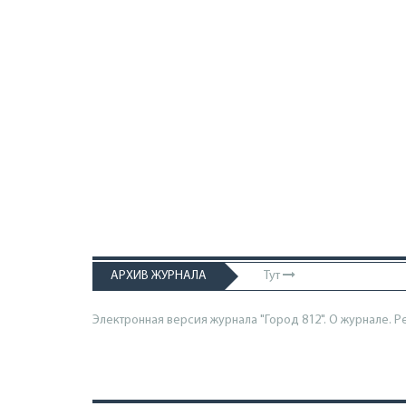
АРХИВ ЖУРНАЛА
Тут
Электронная версия журнала "Город 812". О журнале.
Р