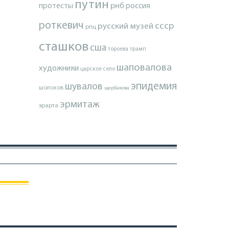
путин
протесты
рнб
россия
роткевич
ссср
русский музей
рпц
сташков
сша
тороева
трамп
шаповалова
художники
царское село
эпидемия
шувалов
шолохов
щербакова
эрмитаж
эрарта