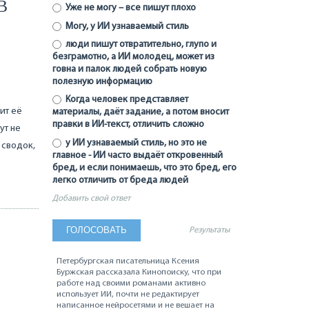
В
Уже не могу – все пишут плохо
Могу, у ИИ узнаваемый стиль
люди пишут отвратительно, глупо и
безграмотно, а ИИ молодец, может из
говна и палок людей собрать новую
полезную информацию
Когда человек представляет
ит её
материалы, даёт задание, а потом вносит
правки в ИИ-текст, отличить сложно
ут не
у ИИ узнаваемый стиль, но это не
 сводок,
главное - ИИ часто выдаёт откровенный
бред, и если понимаешь, что это бред, его
легко отличить от бреда людей
Добавить свой ответ
Результаты
Петербургская писательница Ксения
Буржская рассказала Кинопоиску, что при
работе над своими романами активно
использует ИИ, почти не редактирует
написанное нейросетями и не вешает на