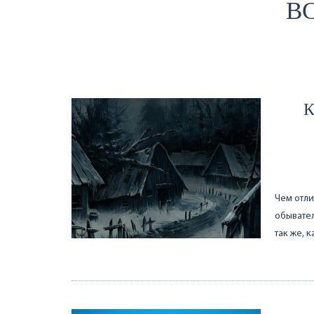
ВС
К
Чем отли
обывател
так же, 