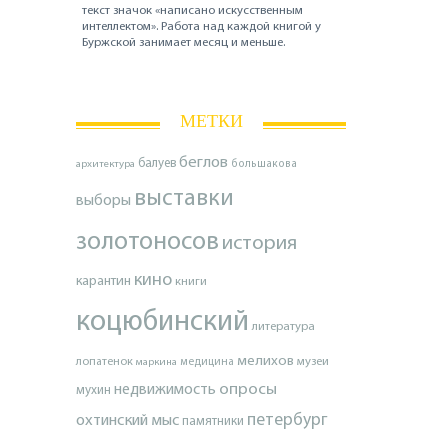
текст значок «написано искусственным
интеллектом». Работа над каждой книгой у
Буржской занимает месяц и меньше.
МЕТКИ
беглов
балуев
архитектура
большакова
выставки
выборы
золотоносов
история
кино
карантин
книги
коцюбинский
литература
мелихов
лопатенок
музеи
маркина
медицина
опросы
недвижимость
мухин
петербург
охтинский мыс
памятники