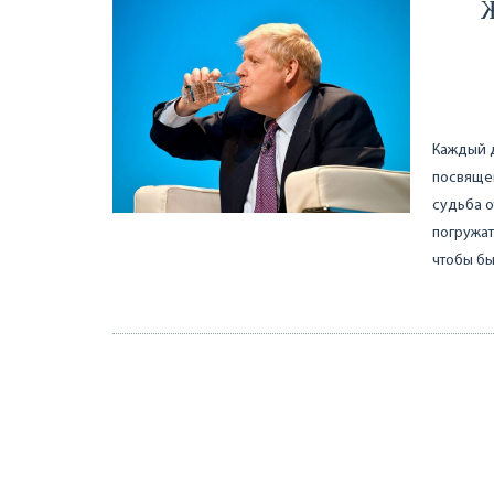
Каждый д
посвящен
судьба о
погружат
чтобы бы