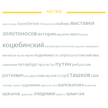
МЕТКИ
выставки
беглов
выборы
балуев
архитектура
большакова
золотоносов
история
кино
карантин
книги
коцюбинский
литература
лопатенок
маркина
медицина
опросы
недвижимость
охтинский мыс
мелихов
мухин
музеи
путин
петербург
протесты
рнб
россия
памятники
сташков
роткевич
ссср
сша
русский музей
рпц
шаповалова
художники
тороева
трамп
царское село
шолохов
эпидемия
шувалов
эрмитаж
эрарта
щербакова