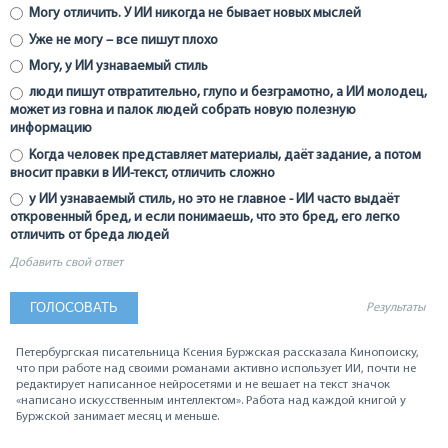
Могу отличить. У ИИ никогда не бывает новых мыслей
Уже не могу – все пишут плохо
Могу, у ИИ узнаваемый стиль
люди пишут отвратительно, глупо и безграмотно, а ИИ молодец,
может из говна и палок людей собрать новую полезную
информацию
Когда человек представляет материалы, даёт задание, а потом
вносит правки в ИИ-текст, отличить сложно
у ИИ узнаваемый стиль, но это не главное - ИИ часто выдаёт
откровенный бред, и если понимаешь, что это бред, его легко
отличить от бреда людей
Добавить свой ответ
Результаты
Петербургская писательница Ксения Буржская рассказала Кинопоиску,
что при работе над своими романами активно использует ИИ, почти не
редактирует написанное нейросетями и не вешает на текст значок
«написано искусственным интеллектом». Работа над каждой книгой у
Буржской занимает месяц и меньше.