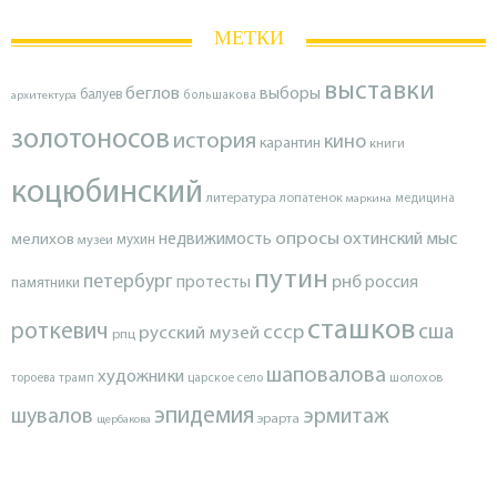
МЕТКИ
выставки
беглов
выборы
балуев
архитектура
большакова
золотоносов
история
кино
карантин
книги
коцюбинский
литература
лопатенок
маркина
медицина
опросы
недвижимость
охтинский мыс
мелихов
мухин
музеи
путин
петербург
протесты
рнб
россия
памятники
сташков
роткевич
ссср
сша
русский музей
рпц
шаповалова
художники
тороева
трамп
царское село
шолохов
эпидемия
шувалов
эрмитаж
эрарта
щербакова