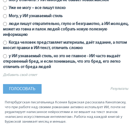
Могу отличить. У ИИ никогда не бывает новых мыслей
Уже не могу – все пишут плохо
Могу, у ИИ узнаваемый стиль
люди пишут отвратительно, глупо и безграмотно, а ИИ молодец,
может из говна и палок людей собрать новую полезную
информацию
Когда человек представляет материалы, даёт задание, а потом
вносит правки в ИИ-текст, отличить сложно
у ИИ узнаваемый стиль, но это не главное - ИИ часто выдаёт
откровенный бред, и если понимаешь, что это бред, его легко
отличить от бреда людей
Добавить свой ответ
Результаты
Петербургская писательница Ксения Буржская рассказала Кинопоиску,
что при работе над своими романами активно использует ИИ, почти не
редактирует написанное нейросетями и не вешает на текст значок
«написано искусственным интеллектом». Работа над каждой книгой у
Буржской занимает месяц и меньше.