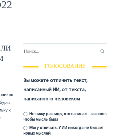
022
ИЛИ
М
ГОЛОСОВАНИЕ
Вы можете отличить текст,
о
написанный ИИ, от текста,
овников
написанного человеком
бурга
льку к
Не вижу разницы, кто написал – главное,
о
чтобы мысль была
Могу отличить. У ИИ никогда не бывает
новых мыслей