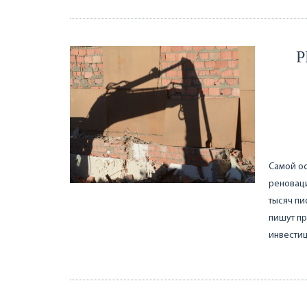
Р
Самой ос
реноваци
тысяч пи
пишут пр
инвестиц