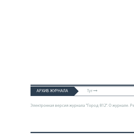
АРХИВ ЖУРНАЛА
Тут
Электронная версия журнала "Город 812". О журнале.
Р