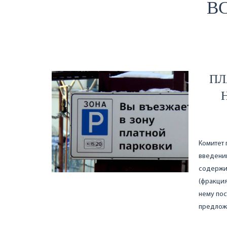
ВС
ПЛ
Комитет 
введению
содержит
(фракция
нему пос
предлож