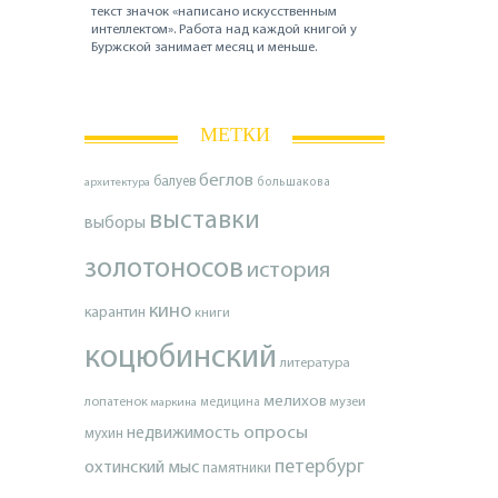
текст значок «написано искусственным
интеллектом». Работа над каждой книгой у
Буржской занимает месяц и меньше.
МЕТКИ
беглов
балуев
архитектура
большакова
выставки
выборы
золотоносов
история
кино
карантин
книги
коцюбинский
литература
мелихов
лопатенок
музеи
маркина
медицина
опросы
недвижимость
мухин
петербург
охтинский мыс
памятники