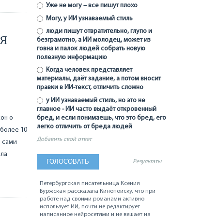
Уже не могу – все пишут плохо
Могу, у ИИ узнаваемый стиль
люди пишут отвратительно, глупо и
АЯ
безграмотно, а ИИ молодец, может из
говна и палок людей собрать новую
полезную информацию
Когда человек представляет
материалы, даёт задание, а потом вносит
правки в ИИ-текст, отличить сложно
у ИИ узнаваемый стиль, но это не
главное - ИИ часто выдаёт откровенный
он о
бред, и если понимаешь, что это бред, его
легко отличить от бреда людей
 более 10
Добавить свой ответ
е сами
ила
Результаты
Петербургская писательница Ксения
Буржская рассказала Кинопоиску, что при
работе над своими романами активно
использует ИИ, почти не редактирует
написанное нейросетями и не вешает на