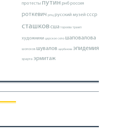
путин
протесты
рнб
россия
роткевич
ссср
русский музей
рпц
сташков
сша
тороева
трамп
шаповалова
художники
царское село
эпидемия
шувалов
шолохов
щербакова
эрмитаж
эрарта