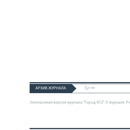
АРХИВ ЖУРНАЛА
Тут
Электронная версия журнала "Город 812". О журнале.
Р