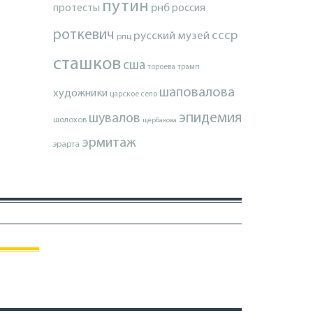
путин
протесты
рнб
россия
роткевич
ссср
русский музей
рпц
сташков
сша
тороева
трамп
шаповалова
художники
царское село
эпидемия
шувалов
шолохов
щербакова
эрмитаж
эрарта