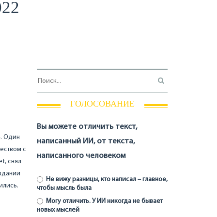
022
ГОЛОСОВАНИЕ
Вы можете отличить текст,
». Один
написанный ИИ, от текста,
еством с
написанного человеком
t, снял
оздании
Не вижу разницы, кто написал – главное,
ились.
чтобы мысль была
Могу отличить. У ИИ никогда не бывает
новых мыслей