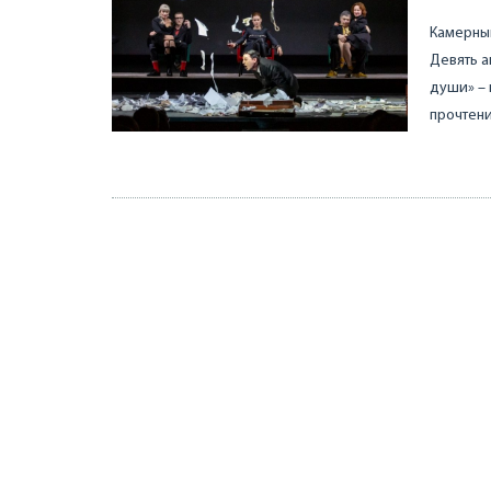
Камерный
Девять а
души» – 
прочтени