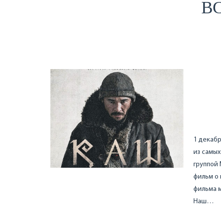
ВС
1 декабр
из самы
группой 
фильм о 
фильма м
Наш…