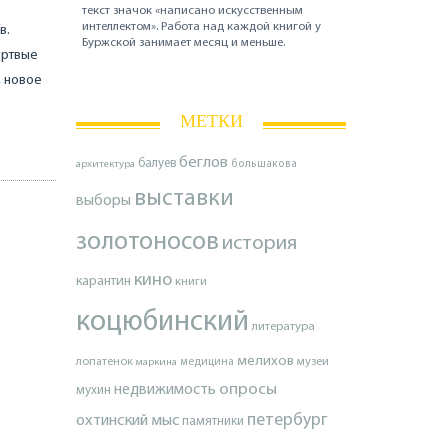
текст значок «написано искусственным
интеллектом». Работа над каждой книгой у
в.
Буржской занимает месяц и меньше.
ертвые
, новое
МЕТКИ
беглов
балуев
архитектура
большакова
выставки
выборы
золотоносов
история
кино
карантин
книги
коцюбинский
литература
мелихов
лопатенок
музеи
маркина
медицина
опросы
недвижимость
мухин
петербург
охтинский мыс
памятники