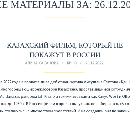
Е МАТЕРИАЛЫ ЗА: 26.12.2
КАЗАХСКИЙ ФИЛЬМ, КОТОРЫЙ НЕ
ПОКАЖУТ В РОССИИ
АЛИНА ХАСАНОВА
КИНО
26.12.2022
я 2022 года в прокат вышла дебютная картина Айсултана Сеитова «Қаш
х многообещающих режиссеров Казахстана, прославившийся сотруднич
Moldanazar, рэпером Jah Khalib и такими звездами как Kanye West и Offse
голоде 1930-х. В России фильм в прокат выпускать не собираются. «В с
ы столкнулись с множеством препятствий. И на создании они не законч