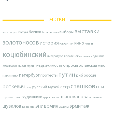
МЕТКИ
выставки
беглов
выборы
балуев
архитектура
большакова
золотоносов
история
кино
карантин
книги
коцюбинский
литература
лопатенок
маркина
медицина
опросы
недвижимость
охтинский мыс
мелихов
мухин
музеи
путин
петербург
протесты
рнб
россия
памятники
сташков
роткевич
ссср
сша
русский музей
рпц
шаповалова
художники
тороева
трамп
царское село
шолохов
эпидемия
шувалов
эрмитаж
эрарта
щербакова