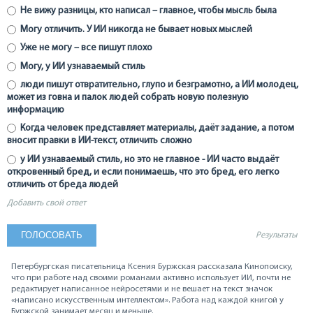
Не вижу разницы, кто написал – главное, чтобы мысль была
Могу отличить. У ИИ никогда не бывает новых мыслей
Уже не могу – все пишут плохо
Могу, у ИИ узнаваемый стиль
люди пишут отвратительно, глупо и безграмотно, а ИИ молодец,
может из говна и палок людей собрать новую полезную
информацию
Когда человек представляет материалы, даёт задание, а потом
вносит правки в ИИ-текст, отличить сложно
у ИИ узнаваемый стиль, но это не главное - ИИ часто выдаёт
откровенный бред, и если понимаешь, что это бред, его легко
отличить от бреда людей
Добавить свой ответ
Результаты
Петербургская писательница Ксения Буржская рассказала Кинопоиску,
что при работе над своими романами активно использует ИИ, почти не
редактирует написанное нейросетями и не вешает на текст значок
«написано искусственным интеллектом». Работа над каждой книгой у
Буржской занимает месяц и меньше.