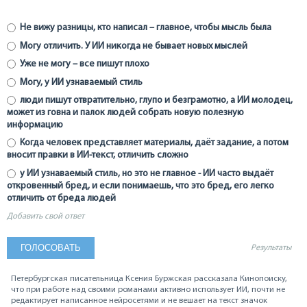
Не вижу разницы, кто написал – главное, чтобы мысль была
Могу отличить. У ИИ никогда не бывает новых мыслей
Уже не могу – все пишут плохо
Могу, у ИИ узнаваемый стиль
люди пишут отвратительно, глупо и безграмотно, а ИИ молодец,
может из говна и палок людей собрать новую полезную
информацию
Когда человек представляет материалы, даёт задание, а потом
вносит правки в ИИ-текст, отличить сложно
у ИИ узнаваемый стиль, но это не главное - ИИ часто выдаёт
откровенный бред, и если понимаешь, что это бред, его легко
отличить от бреда людей
Добавить свой ответ
Результаты
Петербургская писательница Ксения Буржская рассказала Кинопоиску,
что при работе над своими романами активно использует ИИ, почти не
редактирует написанное нейросетями и не вешает на текст значок