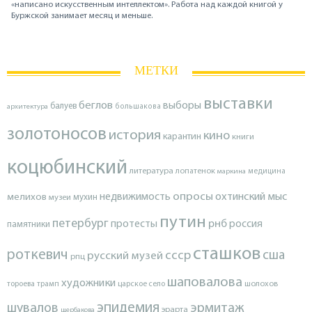
«написано искусственным интеллектом». Работа над каждой книгой у
Буржской занимает месяц и меньше.
МЕТКИ
выставки
беглов
выборы
балуев
архитектура
большакова
золотоносов
история
кино
карантин
книги
коцюбинский
литература
лопатенок
маркина
медицина
опросы
недвижимость
охтинский мыс
мелихов
мухин
музеи
путин
петербург
протесты
рнб
россия
памятники
сташков
роткевич
ссср
сша
русский музей
рпц
шаповалова
художники
тороева
трамп
царское село
шолохов
эпидемия
шувалов
эрмитаж
эрарта
щербакова