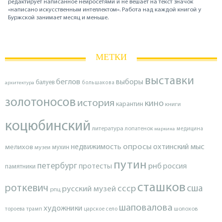
редактирует написанное нейросетями и не вешает на текст значок
«написано искусственным интеллектом». Работа над каждой книгой у
Буржской занимает месяц и меньше.
МЕТКИ
выставки
беглов
выборы
балуев
архитектура
большакова
золотоносов
история
кино
карантин
книги
коцюбинский
литература
лопатенок
маркина
медицина
опросы
недвижимость
охтинский мыс
мелихов
мухин
музеи
путин
петербург
протесты
рнб
россия
памятники
сташков
роткевич
ссср
сша
русский музей
рпц
шаповалова
художники
тороева
трамп
царское село
шолохов