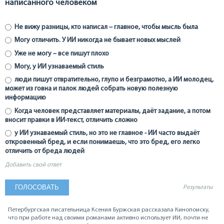
написанного человеком
Не вижу разницы, кто написал – главное, чтобы мысль была
Могу отличить. У ИИ никогда не бывает новых мыслей
Уже не могу – все пишут плохо
Могу, у ИИ узнаваемый стиль
люди пишут отвратительно, глупо и безграмотно, а ИИ молодец,
может из говна и палок людей собрать новую полезную
информацию
Когда человек представляет материалы, даёт задание, а потом
вносит правки в ИИ-текст, отличить сложно
у ИИ узнаваемый стиль, но это не главное - ИИ часто выдаёт
откровенный бред, и если понимаешь, что это бред, его легко
отличить от бреда людей
Добавить свой ответ
Результаты
Петербургская писательница Ксения Буржская рассказала Кинопоиску,
что при работе над своими романами активно использует ИИ, почти не