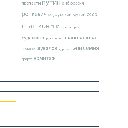
путин
протесты
рнб
россия
роткевич
ссср
русский музей
рпц
сташков
сша
тороева
трамп
шаповалова
художники
царское село
эпидемия
шувалов
шолохов
щербакова
эрмитаж
эрарта