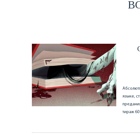
ВС
Абсолют
языке, с
предания
тираж 60