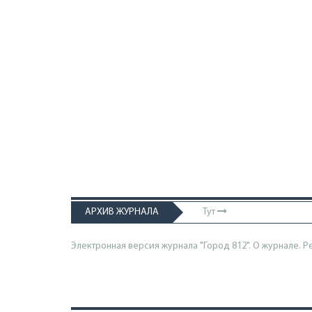
АРХИВ ЖУРНАЛА
Тут
Электронная версия журнала "Город 812". О журнале.
Р