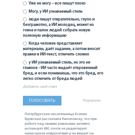
Уже не могу – все пишут плохо
Могу, у ИИ узнаваемый стиль
люди пишут отвратительно, глупо и
безграмотно, а ИИ молодец, может из
говна и палок людей собрать новую
полезную информацию
Когда человек представляет
материалы, даёт задание, а потом вносит
правки в ИИ-текст, отличить сложно
у ИИ узнаваемый стиль, но это не
главное - ИИ часто выдаёт откровенный
бред, и если понимаешь, что это бред, его
легко отличить от бреда людей
Добавить свой ответ
Результаты
Петербургская писательница Ксения
Буржская рассказала Кинопоиску, что при
работе над своими романами активно
использует ИИ, почти не редактирует
написанное нейросетями и не вешает на