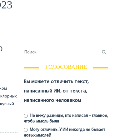
023
О
ГОЛОСОВАНИЕ
Вы можете отличить текст,
ском
написанный ИИ, от текста,
ьклорных
написанного человеком
окупный
Не вижу разницы, кто написал – главное,
чтобы мысль была
Могу отличить. У ИИ никогда не бывает
новых мыслей