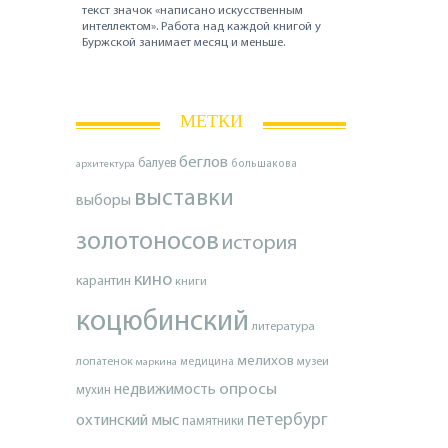
текст значок «написано искусственным
интеллектом». Работа над каждой книгой у
Буржской занимает месяц и меньше.
МЕТКИ
беглов
балуев
архитектура
большакова
выставки
выборы
золотоносов
история
кино
карантин
книги
коцюбинский
литература
мелихов
лопатенок
музеи
маркина
медицина
опросы
недвижимость
мухин
петербург
охтинский мыс
памятники