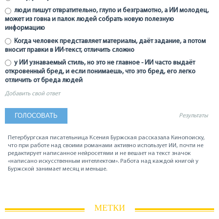
люди пишут отвратительно, глупо и безграмотно, а ИИ молодец,
может из говна и палок людей собрать новую полезную
информацию
Когда человек представляет материалы, даёт задание, а потом
вносит правки в ИИ-текст, отличить сложно
у ИИ узнаваемый стиль, но это не главное - ИИ часто выдаёт
откровенный бред, и если понимаешь, что это бред, его легко
отличить от бреда людей
Добавить свой ответ
Результаты
Петербургская писательница Ксения Буржская рассказала Кинопоиску,
что при работе над своими романами активно использует ИИ, почти не
редактирует написанное нейросетями и не вешает на текст значок
«написано искусственным интеллектом». Работа над каждой книгой у
Буржской занимает месяц и меньше.
МЕТКИ