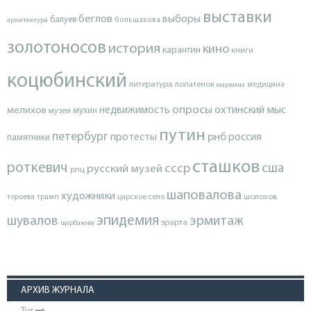
выставки
беглов
выборы
балуев
архитектура
большакова
золотоносов
история
кино
карантин
книги
коцюбинский
литература
лопатенок
маркина
медицина
опросы
недвижимость
охтинский мыс
мелихов
мухин
музеи
путин
петербург
протесты
рнб
россия
памятники
сташков
роткевич
ссср
сша
русский музей
рпц
шаповалова
художники
тороева
трамп
царское село
шолохов
эпидемия
шувалов
эрмитаж
эрарта
щербакова
АРХИВ ЖУРНАЛА