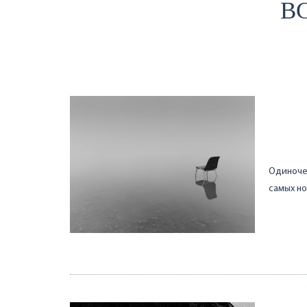
ВС
Одиночес
самых но