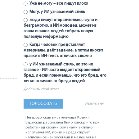
Уже не могу – все пишут плохо
Могу, у ИИ узнаваемый стиль
люди пишут отвратительно, глупо и
безграмотно, а ИИ молодец, может из
говна и палок людей собрать новую
полезную информацию
Когда человек представляет
материалы, даёт задание, а потом вносит
правки в ИИ-текст, отличить сложно
у ИИ узнаваемый стиль, но это не
главное - ИИ часто выдаёт откровенный
бред, и если понимаешь, что это бред, его
легко отличить от бреда людей
Добавить свой ответ
Результаты
Петербургская писательница Ксения
Буржская рассказала Кинопоиску, что при
работе над своими романами активно
использует ИИ, почти не редактирует
написанное нейросетями и не вешает на