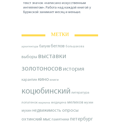
текст значок «написано искусственным
интеллектом». Работа над каждой книгой у
Буржской занимает месяц и меньше.
МЕТКИ
беглов
балуев
архитектура
большакова
выставки
выборы
золотоносов
история
кино
карантин
книги
коцюбинский
литература
мелихов
лопатенок
музеи
маркина
медицина
опросы
недвижимость
мухин
петербург
охтинский мыс
памятники