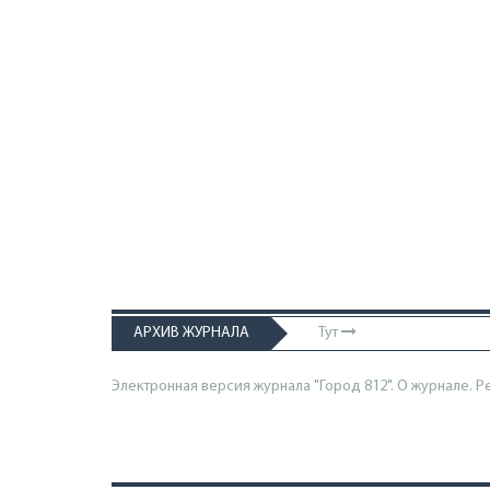
АРХИВ ЖУРНАЛА
Тут
Электронная версия журнала "Город 812". О журнале.
Р