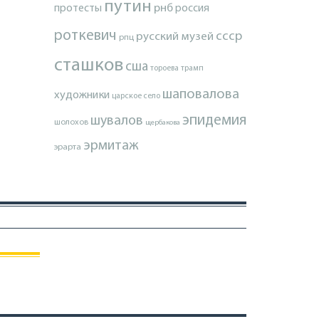
путин
протесты
рнб
россия
роткевич
ссср
русский музей
рпц
сташков
сша
тороева
трамп
шаповалова
художники
царское село
эпидемия
шувалов
шолохов
щербакова
эрмитаж
эрарта