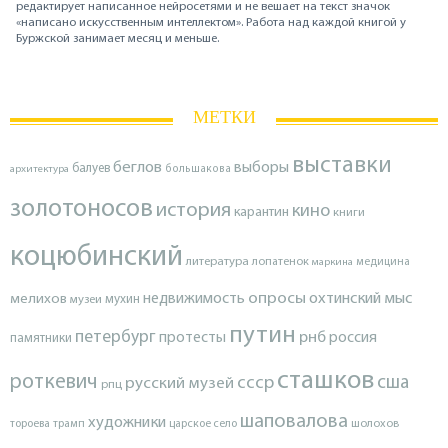
редактирует написанное нейросетями и не вешает на текст значок
«написано искусственным интеллектом». Работа над каждой книгой у
Буржской занимает месяц и меньше.
МЕТКИ
выставки
беглов
выборы
балуев
архитектура
большакова
золотоносов
история
кино
карантин
книги
коцюбинский
литература
лопатенок
маркина
медицина
опросы
недвижимость
охтинский мыс
мелихов
мухин
музеи
путин
петербург
протесты
рнб
россия
памятники
сташков
роткевич
ссср
сша
русский музей
рпц
шаповалова
художники
тороева
трамп
царское село
шолохов