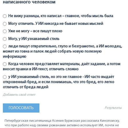
написанного человеком
Не вижу разницы, кто написал – главное, чтобы мысль была
Могу отличить. У ИИ никогда не бывает новых мыслей
Уже не могу – все пишут плохо
Могу, у ИИ узнаваемый стиль
люди пишут отвратительно, глупо и безграмотно, а ИИ молодец,
может из говна и палок людей собрать новую полезную
информацию
Когда человек представляет материалы, даёт задание, а потом
вносит правки в ИИ-текст, отличить сложно
у ИИ узнаваемый стиль, но это не главное - ИИ часто выдаёт
откровенный бред, и если понимаешь, что это бред, его легко
отличить от бреда людей
Добавить свой ответ
Результаты
Петербургская писательница Ксения Буржская рассказала Кинопоиску,
что при работе над своими романами активно использует ИИ, почти не