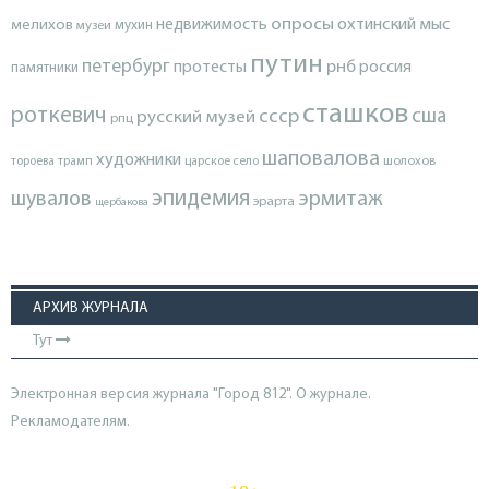
опросы
недвижимость
охтинский мыс
мелихов
мухин
музеи
путин
петербург
протесты
рнб
россия
памятники
сташков
роткевич
ссср
сша
русский музей
рпц
шаповалова
художники
тороева
трамп
царское село
шолохов
эпидемия
шувалов
эрмитаж
эрарта
щербакова
АРХИВ ЖУРНАЛА
Тут
Электронная версия журнала "Город 812". О журнале.
Рекламодателям.