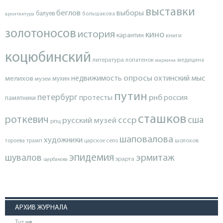
выставки
беглов
выборы
балуев
архитектура
большакова
золотоносов
история
кино
карантин
книги
коцюбинский
литература
лопатенок
маркина
медицина
опросы
недвижимость
охтинский мыс
мелихов
мухин
музеи
путин
петербург
протесты
рнб
россия
памятники
сташков
роткевич
ссср
сша
русский музей
рпц
шаповалова
художники
тороева
трамп
царское село
шолохов
эпидемия
шувалов
эрмитаж
эрарта
щербакова
АРХИВ ЖУРНАЛА
Тут