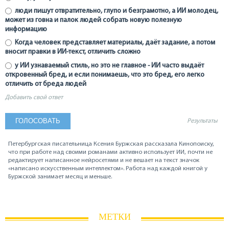
люди пишут отвратительно, глупо и безграмотно, а ИИ молодец,
может из говна и палок людей собрать новую полезную
информацию
Когда человек представляет материалы, даёт задание, а потом
вносит правки в ИИ-текст, отличить сложно
у ИИ узнаваемый стиль, но это не главное - ИИ часто выдаёт
откровенный бред, и если понимаешь, что это бред, его легко
отличить от бреда людей
Добавить свой ответ
Результаты
Петербургская писательница Ксения Буржская рассказала Кинопоиску,
что при работе над своими романами активно использует ИИ, почти не
редактирует написанное нейросетями и не вешает на текст значок
«написано искусственным интеллектом». Работа над каждой книгой у
Буржской занимает месяц и меньше.
МЕТКИ