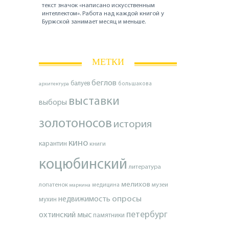
текст значок «написано искусственным
интеллектом». Работа над каждой книгой у
Буржской занимает месяц и меньше.
МЕТКИ
беглов
балуев
архитектура
большакова
выставки
выборы
золотоносов
история
кино
карантин
книги
коцюбинский
литература
мелихов
лопатенок
музеи
маркина
медицина
опросы
недвижимость
мухин
петербург
охтинский мыс
памятники