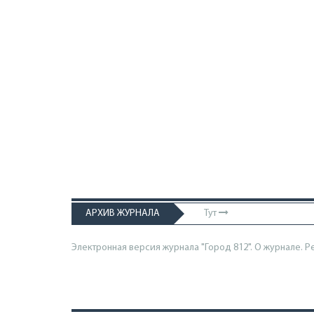
АРХИВ ЖУРНАЛА
Тут
Электронная версия журнала "Город 812". О журнале.
Р