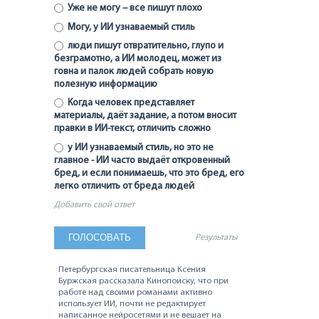
Уже не могу – все пишут плохо
Могу, у ИИ узнаваемый стиль
люди пишут отвратительно, глупо и
безграмотно, а ИИ молодец, может из
говна и палок людей собрать новую
полезную информацию
Когда человек представляет
материалы, даёт задание, а потом вносит
правки в ИИ-текст, отличить сложно
у ИИ узнаваемый стиль, но это не
главное - ИИ часто выдаёт откровенный
бред, и если понимаешь, что это бред, его
легко отличить от бреда людей
Добавить свой ответ
Результаты
Петербургская писательница Ксения
Буржская рассказала Кинопоиску, что при
работе над своими романами активно
использует ИИ, почти не редактирует
написанное нейросетями и не вешает на