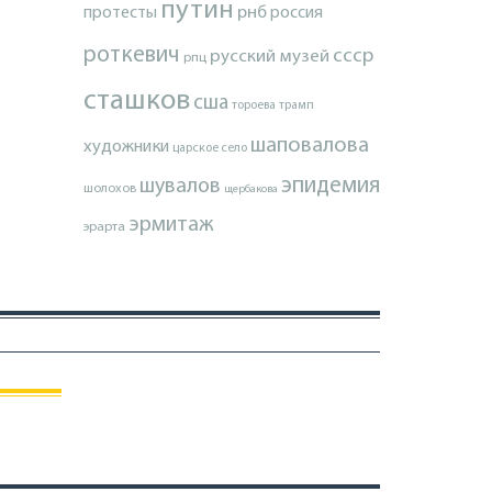
путин
протесты
рнб
россия
роткевич
ссср
русский музей
рпц
сташков
сша
тороева
трамп
шаповалова
художники
царское село
эпидемия
шувалов
шолохов
щербакова
эрмитаж
эрарта