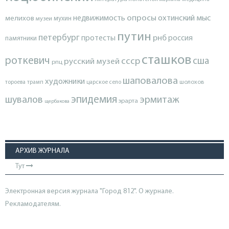
опросы
недвижимость
охтинский мыс
мелихов
мухин
музеи
путин
петербург
протесты
рнб
россия
памятники
сташков
роткевич
ссср
сша
русский музей
рпц
шаповалова
художники
тороева
трамп
царское село
шолохов
эпидемия
шувалов
эрмитаж
эрарта
щербакова
АРХИВ ЖУРНАЛА
Тут
Электронная версия журнала "Город 812". О журнале.
Рекламодателям.