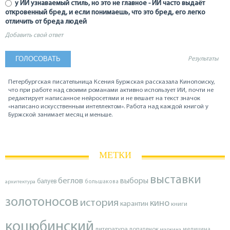
у ИИ узнаваемый стиль, но это не главное - ИИ часто выдаёт
откровенный бред, и если понимаешь, что это бред, его легко
отличить от бреда людей
Добавить свой ответ
Результаты
Петербургская писательница Ксения Буржская рассказала Кинопоиску,
что при работе над своими романами активно использует ИИ, почти не
редактирует написанное нейросетями и не вешает на текст значок
«написано искусственным интеллектом». Работа над каждой книгой у
Буржской занимает месяц и меньше.
МЕТКИ
выставки
беглов
выборы
балуев
архитектура
большакова
золотоносов
история
кино
карантин
книги
коцюбинский
литература
лопатенок
маркина
медицина