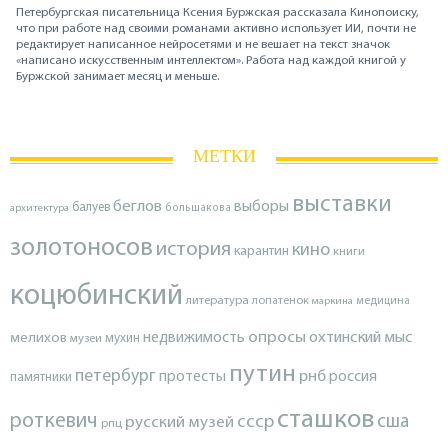
Петербургская писательница Ксения Буржская рассказала Кинопоиску,
что при работе над своими романами активно использует ИИ, почти не
редактирует написанное нейросетями и не вешает на текст значок
«написано искусственным интеллектом». Работа над каждой книгой у
Буржской занимает месяц и меньше.
МЕТКИ
выставки
беглов
выборы
балуев
архитектура
большакова
золотоносов
история
кино
карантин
книги
коцюбинский
литература
лопатенок
маркина
медицина
опросы
недвижимость
охтинский мыс
мелихов
мухин
музеи
путин
петербург
протесты
рнб
россия
памятники
сташков
роткевич
ссср
сша
русский музей
рпц