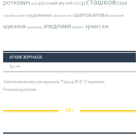
сташков
роткевич
ссср
сша
русский музей
рпц
шаповалова
художники
тороева
трамп
царское село
шолохов
эпидемия
шувалов
эрмитаж
эрарта
щербакова
АРХИВ ЖУРНАЛА
Тут
Электронная версия журнала "Город 812". О журнале.
Рекламодателям.
18+