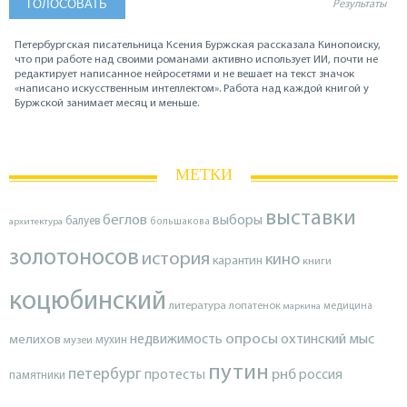
Результаты
Петербургская писательница Ксения Буржская рассказала Кинопоиску,
что при работе над своими романами активно использует ИИ, почти не
редактирует написанное нейросетями и не вешает на текст значок
«написано искусственным интеллектом». Работа над каждой книгой у
Буржской занимает месяц и меньше.
МЕТКИ
выставки
беглов
выборы
балуев
архитектура
большакова
золотоносов
история
кино
карантин
книги
коцюбинский
литература
лопатенок
маркина
медицина
опросы
недвижимость
охтинский мыс
мелихов
мухин
музеи
путин
петербург
протесты
рнб
россия
памятники