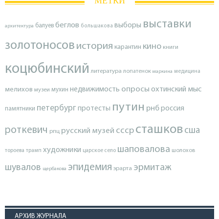
МЕТКИ
выставки
беглов
выборы
балуев
архитектура
большакова
золотоносов
история
кино
карантин
книги
коцюбинский
литература
лопатенок
маркина
медицина
опросы
недвижимость
охтинский мыс
мелихов
мухин
музеи
путин
петербург
протесты
рнб
россия
памятники
сташков
роткевич
ссср
сша
русский музей
рпц
шаповалова
художники
тороева
трамп
царское село
шолохов
эпидемия
шувалов
эрмитаж
эрарта
щербакова
АРХИВ ЖУРНАЛА