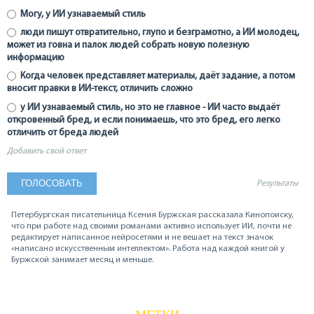
Могу, у ИИ узнаваемый стиль
люди пишут отвратительно, глупо и безграмотно, а ИИ молодец,
может из говна и палок людей собрать новую полезную
информацию
Когда человек представляет материалы, даёт задание, а потом
вносит правки в ИИ-текст, отличить сложно
у ИИ узнаваемый стиль, но это не главное - ИИ часто выдаёт
откровенный бред, и если понимаешь, что это бред, его легко
отличить от бреда людей
Добавить свой ответ
Результаты
Петербургская писательница Ксения Буржская рассказала Кинопоиску,
что при работе над своими романами активно использует ИИ, почти не
редактирует написанное нейросетями и не вешает на текст значок
«написано искусственным интеллектом». Работа над каждой книгой у
Буржской занимает месяц и меньше.