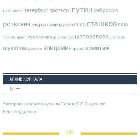
путин
петербург
протесты
рнб
россия
памятники
сташков
роткевич
ссср
сша
русский музей
рпц
шаповалова
художники
тороева
трамп
царское село
шолохов
эпидемия
шувалов
эрмитаж
эрарта
щербакова
АРХИВ ЖУРНАЛА
Тут
Электронная версия журнала "Город 812". О журнале.
Рекламодателям.
18+