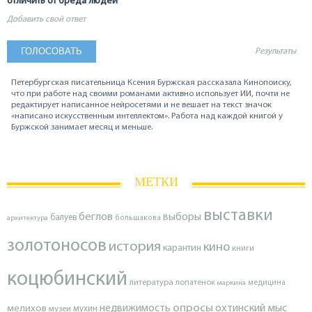
отличить от бреда людей
Добавить свой ответ
Результаты
Петербургская писательница Ксения Буржская рассказала Кинопоиску,
что при работе над своими романами активно использует ИИ, почти не
редактирует написанное нейросетями и не вешает на текст значок
«написано искусственным интеллектом». Работа над каждой книгой у
Буржской занимает месяц и меньше.
МЕТКИ
выставки
беглов
выборы
балуев
архитектура
большакова
золотоносов
история
кино
карантин
книги
коцюбинский
литература
лопатенок
маркина
медицина
опросы
недвижимость
охтинский мыс
мелихов
мухин
музеи