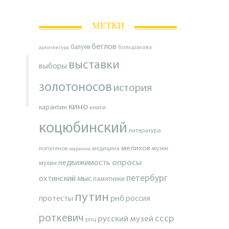
МЕТКИ
беглов
балуев
архитектура
большакова
выставки
выборы
золотоносов
история
кино
карантин
книги
коцюбинский
литература
мелихов
лопатенок
музеи
маркина
медицина
опросы
недвижимость
мухин
петербург
охтинский мыс
памятники
путин
протесты
рнб
россия
роткевич
ссср
русский музей
рпц