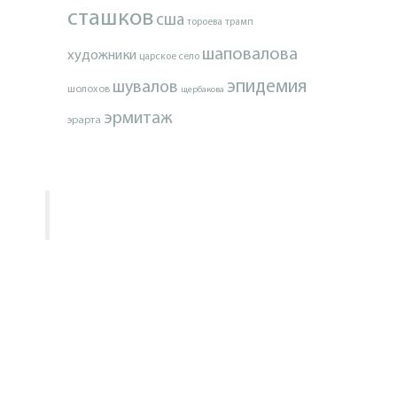
сташков
сша
тороева
трамп
шаповалова
художники
царское село
эпидемия
шувалов
шолохов
щербакова
эрмитаж
эрарта