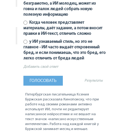
безграмотно, а ИИ молодец, может из
говна и палок людей собрать новую
полезную информацию
Когда человек представляет
материалы, даёт задание, а потом вносит
правки в ИИ-текст, отличить сложно
у ИИ узнаваемый стиль, но это не
главное - ИИ часто выдаёт откровенный
бред, и если понимаешь, что это бред, его
легко отличить от бреда людей
Добавить свой ответ
Результаты
Петербургская писательница Ксения
Буржская рассказала Кинопоиску, что при
работе над своими романами активно
использует ИИ, почти не редактирует
написанное нейросетями и не вешает на
текст значок «написано искусственным
интеллектом». Работа над каждой книгой у
Буржской занимает месяц и меньше.