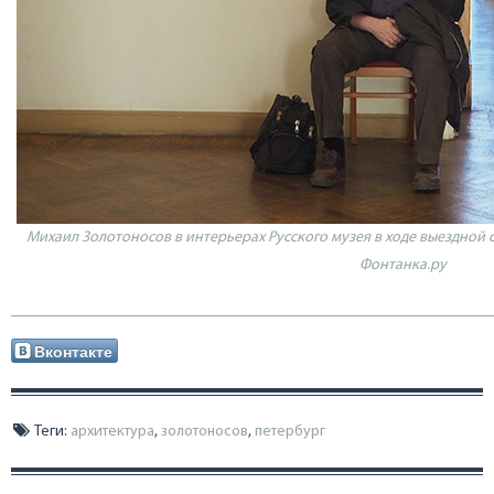
Михаил Золотоносов в интерьерах Русского музея в ходе выездной 
Фонтанка.ру
Вконтакте
Теги:
архитектура
,
золотоносов
,
петербург