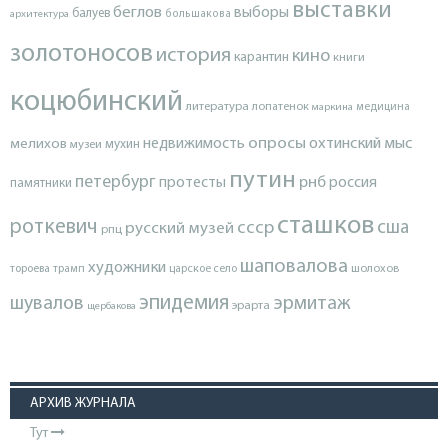
выставки
беглов
выборы
балуев
архитектура
большакова
золотоносов
история
кино
карантин
книги
коцюбинский
литература
лопатенок
маркина
медицина
опросы
недвижимость
охтинский мыс
мелихов
мухин
музеи
путин
петербург
протесты
рнб
россия
памятники
сташков
роткевич
ссср
сша
русский музей
рпц
шаповалова
художники
тороева
трамп
царское село
шолохов
эпидемия
шувалов
эрмитаж
эрарта
щербакова
АРХИВ ЖУРНАЛА
Тут