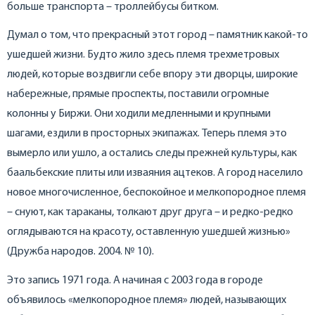
больше транспорта – троллейбусы битком.
Думал о том, что прекрасный этот город – памятник какой-то
ушедшей жизни. Будто жило здесь племя трехметровых
людей, которые воздвигли себе впору эти дворцы, широкие
набережные, прямые проспекты, поставили огромные
колонны у Биржи. Они ходили медленными и крупными
шагами, ездили в просторных экипажах. Теперь племя это
вымерло или ушло, а остались следы прежней культуры, как
баальбекские плиты или изваяния ацтеков. А город населило
новое многочисленное, беспокойное и мелкопородное племя
– снуют, как тараканы, толкают друг друга – и редко-редко
оглядываются на красоту, оставленную ушедшей жизнью»
(Дружба народов. 2004. № 10).
Это запись 1971 года. А начиная с 2003 года в городе
объявилось «мелкопородное племя» людей, называющих