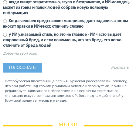
люди пишут отвратительно, глупо и безграмотно, а ИИ молодец,
может из говна и палок людей собрать новую полезную
информацию
Когда человек представляет материалы, даёт задание, а потом
вносит правки в ИИ-текст, отличить сложно
у ИИ узнаваемый стиль, но это не главное - ИИ часто выдаёт
откровенный бред, и если понимаешь, что это бред, его легко
отличить от бреда людей
Добавить свой ответ
Результаты
Петербургская писательница Ксения Буржская рассказала Кинопоиску,
что при работе над своими романами активно использует ИИ, почти не
редактирует написанное нейросетями и не вешает на текст значок
«написано искусственным интеллектом». Работа над каждой книгой у
Буржской занимает месяц и меньше.
МЕТКИ