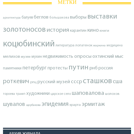
МЕТКИ
выставки
беглов
выборы
балуев
архитектура
большакова
золотоносов
история
кино
карантин
книги
коцюбинский
литература
лопатенок
маркина
медицина
опросы
недвижимость
охтинский мыс
мелихов
мухин
музеи
путин
петербург
протесты
рнб
россия
памятники
сташков
роткевич
ссср
сша
русский музей
рпц
шаповалова
художники
тороева
трамп
царское село
шолохов
эпидемия
шувалов
эрмитаж
эрарта
щербакова