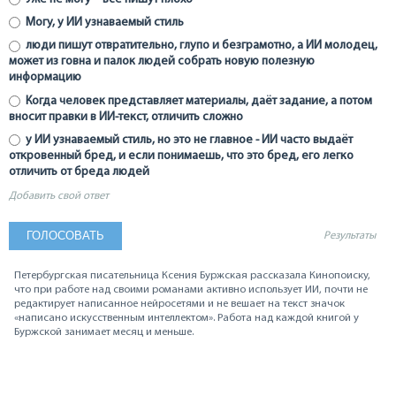
Могу, у ИИ узнаваемый стиль
люди пишут отвратительно, глупо и безграмотно, а ИИ молодец,
может из говна и палок людей собрать новую полезную
информацию
Когда человек представляет материалы, даёт задание, а потом
вносит правки в ИИ-текст, отличить сложно
у ИИ узнаваемый стиль, но это не главное - ИИ часто выдаёт
откровенный бред, и если понимаешь, что это бред, его легко
отличить от бреда людей
Добавить свой ответ
Результаты
Петербургская писательница Ксения Буржская рассказала Кинопоиску,
что при работе над своими романами активно использует ИИ, почти не
редактирует написанное нейросетями и не вешает на текст значок
«написано искусственным интеллектом». Работа над каждой книгой у
Буржской занимает месяц и меньше.