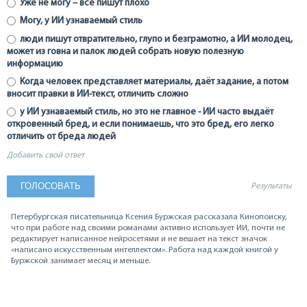
Уже не могу – все пишут плохо
Могу, у ИИ узнаваемый стиль
люди пишут отвратительно, глупо и безграмотно, а ИИ молодец,
может из говна и палок людей собрать новую полезную
информацию
Когда человек представляет материалы, даёт задание, а потом
вносит правки в ИИ-текст, отличить сложно
у ИИ узнаваемый стиль, но это не главное - ИИ часто выдаёт
откровенный бред, и если понимаешь, что это бред, его легко
отличить от бреда людей
Добавить свой ответ
Результаты
Петербургская писательница Ксения Буржская рассказала Кинопоиску,
что при работе над своими романами активно использует ИИ, почти не
редактирует написанное нейросетями и не вешает на текст значок
«написано искусственным интеллектом». Работа над каждой книгой у
Буржской занимает месяц и меньше.