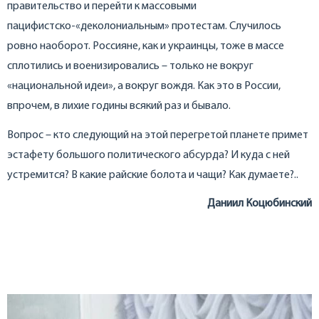
правительство и перейти к массовыми
пацифистско-«деколониальным» протестам. Случилось
ровно наоборот. Россияне, как и украинцы, тоже в массе
сплотились и военизировались – только не вокруг
«национальной идеи», а вокруг вождя. Как это в России,
впрочем, в лихие годины всякий раз и бывало.
Вопрос – кто следующий на этой перегретой планете примет
эстафету большого политического абсурда? И куда с ней
устремится? В какие райские болота и чащи? Как думаете?..
Даниил Коцюбинский