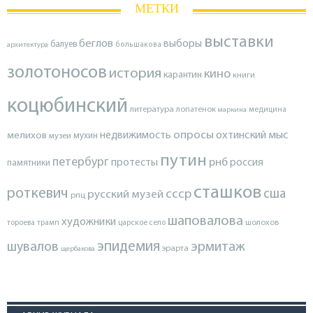
МЕТКИ
выставки
беглов
выборы
балуев
архитектура
большакова
золотоносов
история
кино
карантин
книги
коцюбинский
литература
лопатенок
маркина
медицина
опросы
недвижимость
охтинский мыс
мелихов
мухин
музеи
путин
петербург
протесты
рнб
россия
памятники
сташков
роткевич
ссср
сша
русский музей
рпц
шаповалова
художники
тороева
трамп
царское село
шолохов
эпидемия
шувалов
эрмитаж
эрарта
щербакова