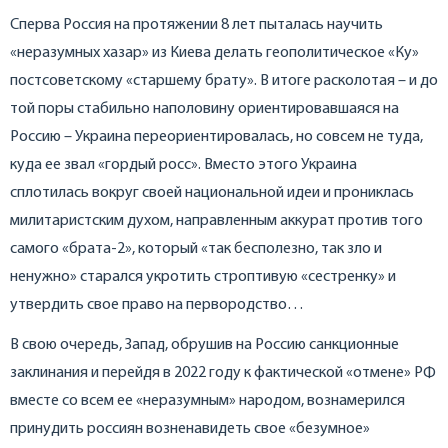
Сперва Россия на протяжении 8 лет пыталась научить
«неразумных хазар» из Киева делать геополитическое «Ку»
постсоветскому «старшему брату». В итоге расколотая – и до
той поры стабильно наполовину ориентировавшаяся на
Россию – Украина переориентировалась, но совсем не туда,
куда ее звал «гордый росс». Вместо этого Украина
сплотилась вокруг своей национальной идеи и прониклась
милитаристским духом, направленным аккурат против того
самого «брата-2», который «так бесполезно, так зло и
ненужно» старался укротить строптивую «сестренку» и
утвердить свое право на первородство…
В свою очередь, Запад, обрушив на Россию санкционные
заклинания и перейдя в 2022 году к фактической «отмене» РФ
вместе со всем ее «неразумным» народом, вознамерился
принудить россиян возненавидеть свое «безумное»