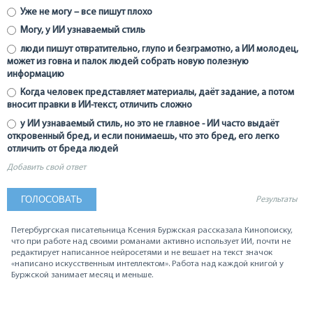
Уже не могу – все пишут плохо
Могу, у ИИ узнаваемый стиль
люди пишут отвратительно, глупо и безграмотно, а ИИ молодец,
может из говна и палок людей собрать новую полезную
информацию
Когда человек представляет материалы, даёт задание, а потом
вносит правки в ИИ-текст, отличить сложно
у ИИ узнаваемый стиль, но это не главное - ИИ часто выдаёт
откровенный бред, и если понимаешь, что это бред, его легко
отличить от бреда людей
Добавить свой ответ
Результаты
Петербургская писательница Ксения Буржская рассказала Кинопоиску,
что при работе над своими романами активно использует ИИ, почти не
редактирует написанное нейросетями и не вешает на текст значок
«написано искусственным интеллектом». Работа над каждой книгой у
Буржской занимает месяц и меньше.