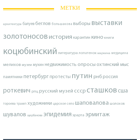
МЕТКИ
выставки
беглов
выборы
балуев
архитектура
большакова
золотоносов
история
кино
карантин
книги
коцюбинский
литература
лопатенок
маркина
медицина
опросы
недвижимость
охтинский мыс
мелихов
мухин
музеи
путин
петербург
протесты
рнб
россия
памятники
сташков
роткевич
ссср
сша
русский музей
рпц
шаповалова
художники
тороева
трамп
царское село
шолохов
эпидемия
шувалов
эрмитаж
эрарта
щербакова