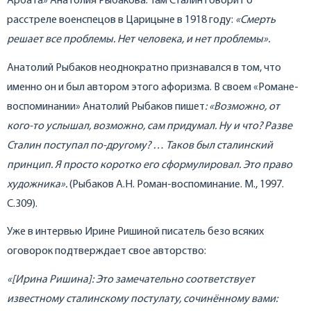
Арбата» Анатолия Рыбакова. Там Сталин говорит о
расстреле военспецов в Царицыне в 1918 году:
«Смерть
решает все проблемы. Нет человека, и нет проблемы».
Анатолий Рыбаков неоднократно признавался в том, что
именно он и был автором этого афоризма. В своем «Романе-
воспоминании» Анатолий Рыбаков пишет
: «Возможно, от
кого-то услышал, возможно, сам придумал. Ну и что? Разве
Сталин поступал по-другому? … Таков был сталинский
принцип. Я просто коротко его сформулировал. Это право
художника».
(Рыбаков А.Н. Роман-воспоминание. М., 1997.
С.309).
Уже в интервью Ирине Ришиной писатель безо всяких
оговорок подтверждает свое авторство:
«[Ирина Ришина]: Это замечательно соответствует
известному сталинскому постулату, сочинённому вами: