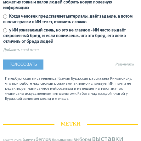
может из говна и палок людей собрать новую полезную
информацию
Когда человек представляет материалы, даёт задание, а потом
вносит правки в ИИ-текст, отличить сложно
у ИИ узнаваемый стиль, но это не главное - ИИ часто выдаёт
откровенный бред, и если понимаешь, что это бред, его легко
отличить от бреда людей
Добавить свой ответ
Результаты
Петербургская писательница Ксения Буржская рассказала Кинопоиску,
что при работе над своими романами активно использует ИИ, почти не
редактирует написанное нейросетями и не вешает на текст значок
«написано искусственным интеллектом». Работа над каждой книгой у
Буржской занимает месяц и меньше.
МЕТКИ
выставки
беглов
выборы
балуев
архитектура
большакова