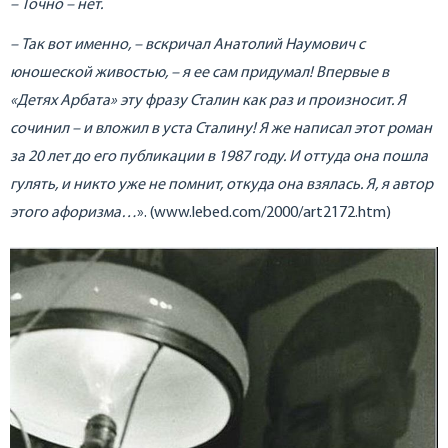
– Точно – нет.
– Так вот именно, – вскричал Анатолий Наумович с
юношеской живостью, – я ее сам придумал! Впервые в
«Детях Арбата» эту фразу Сталин как раз и произносит. Я
сочинил – и вложил в уста Сталину! Я же написал этот роман
за 20 лет до его публикации в 1987 году. И оттуда она пошла
гулять, и никто уже не помнит, откуда она взялась. Я, я автор
этого афоризма…
». (www.lebed.com/2000/art2172.htm)