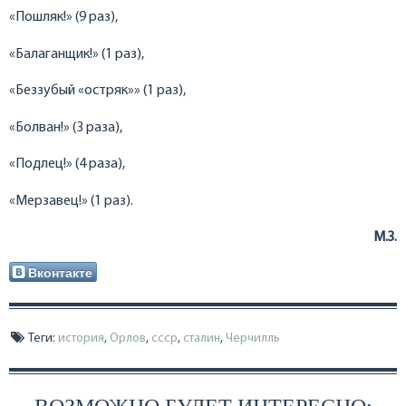
«Пошляк!» (9 раз),
«Балаганщик!» (1 раз),
«Беззубый «остряк»» (1 раз),
«Болван!» (3 раза),
«Подлец!» (4 раза),
«Мерзавец!» (1 раз).
М.З.
Вконтакте
Теги:
история
,
Орлов
,
ссср
,
сталин
,
Черчилль