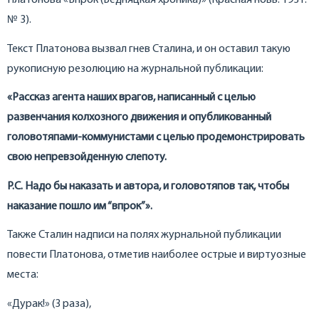
Платонова «Впрок (Бедняцкая хроника)» (Красная новь. 1931.
№ 3).
Текст Платонова вызвал гнев Сталина, и он оставил такую
рукописную резолюцию на журнальной публикации:
«Рассказ агента наших врагов, написанный с целью
развенчания колхозного движения и опубликованный
головотяпами-коммунистами с целью продемонстрировать
свою непревзойденную слепоту.
Р.С. Надо бы наказать и автора, и головотяпов так, чтобы
наказание пошло им “впрок”».
Также Сталин надписи на полях журнальной публикации
повести Платонова, отметив наиболее острые и виртуозные
места:
«Дурак!» (3 раза),