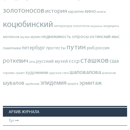
золотоносов
история
кино
карантин
книги
коцюбинский
литература
лопатенок
маркина
медицина
опросы
недвижимость
охтинский мыс
мелихов
мухин
музеи
путин
петербург
протесты
рнб
россия
памятники
сташков
роткевич
ссср
сша
русский музей
рпц
шаповалова
художники
тороева
трамп
царское село
шолохов
эпидемия
шувалов
эрмитаж
эрарта
щербакова
АРХИВ ЖУРНАЛА
Тут