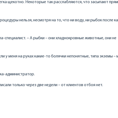
слегка щекотно. Некоторые так расслабляются, что засыпают прям
оцедуры нельзя, несмотря на то, что ни воду, ни рыбок после к
па-специалист. – А рыбки – они хладнокровные животные, они не
сли у меня на руках какие-то болячки непонятные, типа экземы – 
шка-администратор.
исали только через две недели – от клиентов отбоя нет.