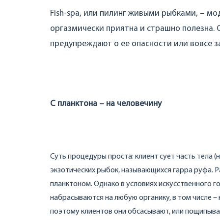
Fish-spa, или пилинг живыми рыбками, – мод
оргазмически приятна и страшно полезна. Од
предупреждают о ее опасности или вовсе з
С планктона – на человечину
Суть процедуры проста: клиент сует часть тела (но
экзотических рыбок, называющихся гарра руфа. Ра
планктоном. Однако в условиях искусственного г
набрасываются на любую органику, в том числе – н
поэтому клиентов они обсасывают, или пощипываю