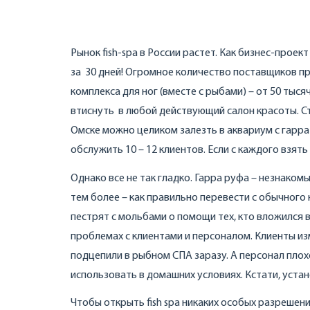
Рынок fish-spa в России растет. Как бизнес-прое
за 30 дней! Огромное количество поставщиков пр
комплекса для ног (вместе с рыбами) – от 50 тыся
втиснуть в любой действующий салон красоты. Ст
Омске можно целиком залезть в аквариум с гарра 
обслужить 10 – 12 клиентов. Если с каждого взят
Однако все не так гладко. Гарра руфа – незнакомы
тем более – как правильно перевести с обычного
пестрят с мольбами о помощи тех, кто вложился в
проблемах с клиентами и персоналом. Клиенты из
подцепили в рыбном СПА заразу. А персонал плох
использовать в домашних условиях. Кстати, устан
Чтобы открыть fish spa никаких особых разрешени