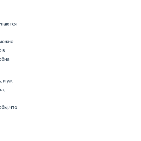
купаются
ь можно
о в
собна
, и уж
фа,
обы, что