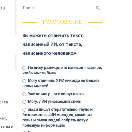
ура
ГОЛОСОВАНИЕ
Вы можете отличить текст,
написанный ИИ, от текста,
написанного человеком
Не вижу разницы, кто написал – главное,
чтобы мысль была
Могу отличить. У ИИ никогда не бывает
новых мыслей
Уже не могу – все пишут плохо
Могу, у ИИ узнаваемый стиль
ются
люди пишут отвратительно, глупо и
безграмотно, а ИИ молодец, может из
нет,
говна и палок людей собрать новую
полезную информацию
 этом и