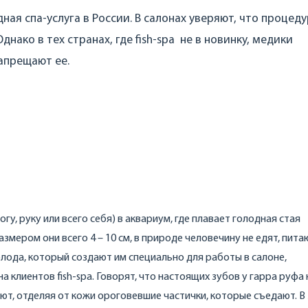
ная спа-услуга в России. В салонах уверяют, что процед
нако в тех странах, где fish-spa не в новинку, медики
апрещают ее.
гу, руку или всего себя) в аквариум, где плавает голодная стая
змером они всего 4 – 10 см, в природе человечину не едят, пита
олода, который создают им специально для работы в салоне,
а клиентов fish-spa. Говорят, что настоящих зубов у гарра руфа 
т, отделяя от кожи ороговевшие частички, которые съедают. В