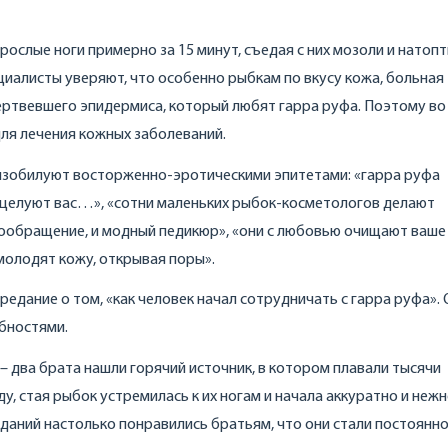
зрослые ноги примерно за 15 минут, съедая с них мозоли и натоп
ециалисты уверяют, что особенно рыбкам по вкусу кожа, больная
мертвевшего эпидермиса, который любят гарра руфа. Поэтому во
для лечения кожных заболеваний.
 изобилуют восторженно-эротическими эпитетами: «гарра руфа
 целуют вас…», «сотни маленьких рыбок-косметологов делают
обращение, и модный педикюр», «они с любовью очищают ваше 
омолодят кожу, открывая поры».
едание о том, «как человек начал сотрудничать с гарра руфа».
обностями.
, – два брата нашли горячий источник, в котором плавали тысячи
у, стая рыбок устремилась к их ногам и начала аккуратно и неж
даний настолько понравились братьям, что они стали постоянн