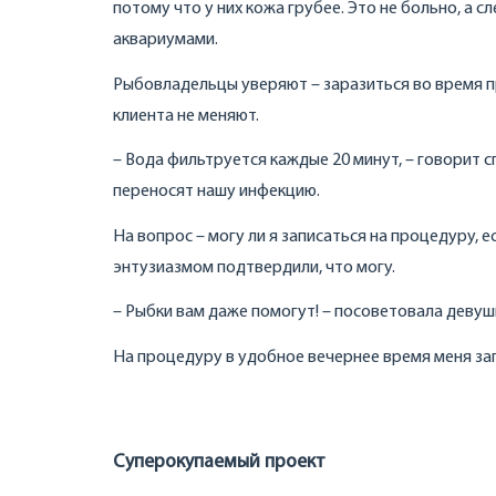
потому что у них кожа грубее. Это не больно, а 
аквариумами.
Рыбовладельцы уверяют – заразиться во время пр
клиента не меняют.
– Вода фильтруется каждые 20 минут, – говорит с
переносят нашу инфекцию.
На вопрос – могу ли я записаться на процедуру, е
энтузиазмом подтвердили, что могу.
– Рыбки вам даже помогут! – посоветовала деву
На процедуру в удобное вечернее время меня зап
Суперокупаемый проект