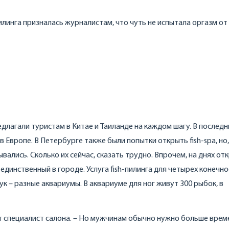
илинга призналась журналистам, что чуть не испытала оргазм от
лагали туристам в Китае и Таиланде на каждом шагу. В последн
в Европе. В Петербурге также были попытки открыть fish-spa, но,
ались. Сколько их сейчас, сказать трудно. Впрочем, на днях от
 единственный в городе. Услуга fish-пилинга для четырех конечн
ук – разные аквариумы. В аквариуме для ног живут 300 рыбок, в
т специалист салона. – Но мужчинам обычно нужно больше врем