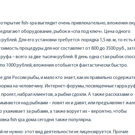
кт открытие fish-spa выглядит очень привлекательно, вложения о
едлагают оборудование, рыбок и «спа под ключ». Цена одного
ч рублей. Для его установки требуется порядка 1,5 кв. м, то ест
оимость процедуры для ног составляет от 800 до 3500 руб., зат
руфа – всего за две тысячи рублей. В день одна стая рыбок спо
ь по 1000 рублей, вложения отобьются фантастически быстро.
е для России рыбы, и мало кто знает, как их правильно содержать
 корма на человечину. Интернет-форумы, посвященные гарра ру
 проект, набрал клиентов, а рыбки сдохли. А также рассказами о
мываются над рыбками – ловят их и давят, или предъявляют жал
о ухаживает за рыбами, а также ворует их – вероятно, чтобы
овка fish spa дома сегодня также популярна.
й не нужно: этот вид деятельности не лицензируется. Прочие