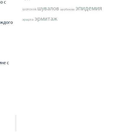
о с
эпидемия
шувалов
шолохов
щербакова
эрмитаж
эрарта
аждого
мне с