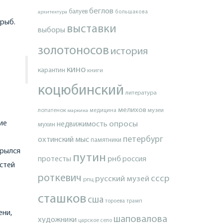
беглов
балуев
архитектура
большакова
 рыб.
выставки
выборы
золотоносов
история
кино
карантин
книги
коцюбинский
литература
мелихов
лопатенок
музеи
маркина
медицина
ие
опросы
недвижимость
мухин
петербург
охтинский мыс
памятники
крылся
путин
протесты
рнб
россия
остей
роткевич
ссср
русский музей
рпц
сташков
сша
тороева
трамп
ени,
шаповалова
художники
царское село