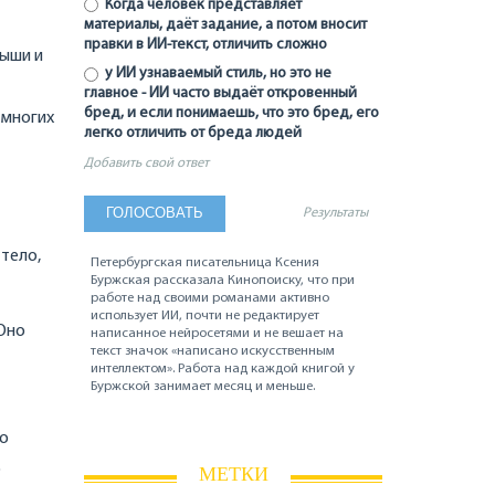
Когда человек представляет
материалы, даёт задание, а потом вносит
правки в ИИ-текст, отличить сложно
тыши и
у ИИ узнаваемый стиль, но это не
главное - ИИ часто выдаёт откровенный
бред, и если понимаешь, что это бред, его
 многих
легко отличить от бреда людей
Добавить свой ответ
Результаты
тело,
Петербургская писательница Ксения
Буржская рассказала Кинопоиску, что при
работе над своими романами активно
использует ИИ, почти не редактирует
 Оно
написанное нейросетями и не вешает на
текст значок «написано искусственным
интеллектом». Работа над каждой книгой у
Буржской занимает месяц и меньше.
но
о
МЕТКИ