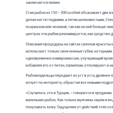
заключается пилинг.
Стая рыбок из 150 – 300 особей обсасывает две в
делая ногти гладкими, а пятки шелковистыми. Сп
псориазом или экземой, так как на ней больше о
центрах эти рыбки рекламируется, как средство 
Описания процедуры на сайтах салонов красоты
используют только свои нежные губки, которыми
одновременно и микромассаж, улучшающий крово
избавляя его от пятен, папиллом, отполируют и 
Рыбовладельцы передают из уст в уста древнее пр
кочует по интернету, обрастая все новыми подр
«Случилось это в Турции, – говорится в предании
маленьких рыбок. Как только мужчины зашли в вод
покусывать кожу. Ощущения от действий этих соз