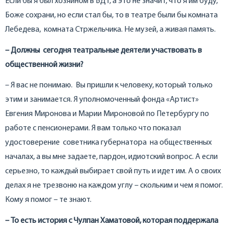
Если бы я был хозяином в БДТ, а это не значит, что я им буду,
Боже сохрани, но если стал бы, то в театре были бы комната
Лебедева, комната Стржельчика. Не музей, а живая память.
– Должны сегодня театральные деятели участвовать в
общественной жизни?
– Я вас не понимаю. Вы пришли к человеку, который только
этим и занимается. Я уполномоченный фонда «Артист»
Евгения Миронова и Марии Мироновой по Петербургу по
работе с пенсионерами. Я вам только что показал
удостоверение советника губернатора на общественных
началах, а вы мне задаете, пардон, идиотский вопрос. А если
серьезно, то каждый выбирает свой путь и идет им. А о своих
делах я не трезвоню на каждом углу – скольким и чем я помог.
Кому я помог – те знают.
– То есть история с Чулпан Хаматовой, которая поддержала