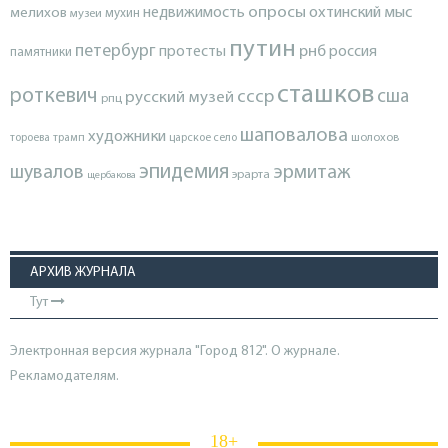
опросы
недвижимость
охтинский мыс
мелихов
мухин
музеи
путин
петербург
протесты
рнб
россия
памятники
сташков
роткевич
ссср
сша
русский музей
рпц
шаповалова
художники
тороева
трамп
царское село
шолохов
эпидемия
шувалов
эрмитаж
эрарта
щербакова
АРХИВ ЖУРНАЛА
Тут
Электронная версия журнала "Город 812". О журнале.
Рекламодателям.
18+