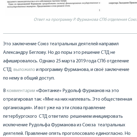
Ответ на программу Р. Фурманова СПб отделения Сою
Это заключение Союз театральных деятелей направил
Александру Беглову. Но до поры это решение СТД не
афишировалось. Однако 25 марта 2019 года СПб отделение
СТД
выложило
и программу Фурманова, и своё заключение
по нему в общий доступ.
В
комментарии
«Фонтанке» Рудольф Фурманов на это
отреагировал так: «Мне на них наплевать. Это общественная
организация». И вот уже на эти слова правление
петербургского СТД ответило решением инициировать
исключение Рудольфа Фурманова из Союза театральных
деятелей. Правление опять проголосовало единогласно. Но