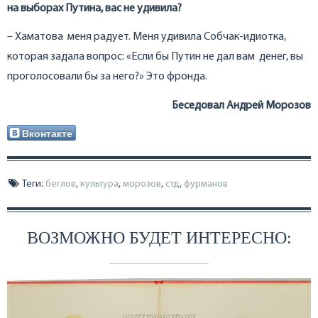
на выборах Путина, вас не удивила?
– Хаматова меня радует. Меня удивила Собчак-идиотка,
которая задала вопрос: «Если бы Путин не дал вам денег, вы
проголосовали бы за него?» Это фронда.
Беседовал Андрей Морозов
Вконтакте
Теги:
беглов
,
культура
,
морозов
,
стд
,
фурманов
ВОЗМОЖНО БУДЕТ ИНТЕРЕСНО: