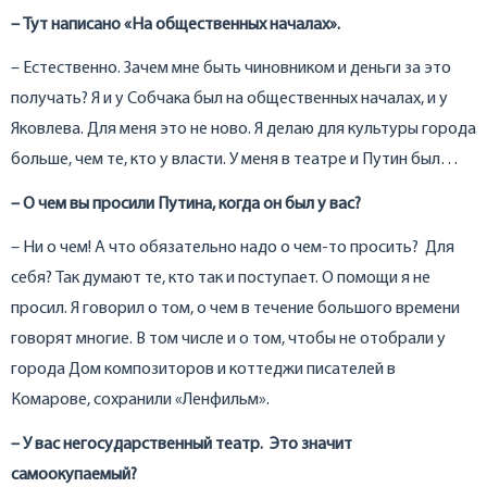
– Тут написано «На общественных началах».
– Естественно. Зачем мне быть чиновником и деньги за это
получать? Я и у Собчака был на общественных началах, и у
Яковлева. Для меня это не ново. Я делаю для культуры города
больше, чем те, кто у власти. У меня в театре и Путин был…
– О чем вы просили Путина, когда он был у вас?
– Ни о чем! А что обязательно надо о чем-то просить? Для
себя? Так думают те, кто так и поступает. О помощи я не
просил. Я говорил о том, о чем в течение большого времени
говорят многие. В том числе и о том, чтобы не отобрали у
города Дом композиторов и коттеджи писателей в
Комарове, сохранили «Ленфильм».
– У вас негосударственный театр. Это значит
самоокупаемый?