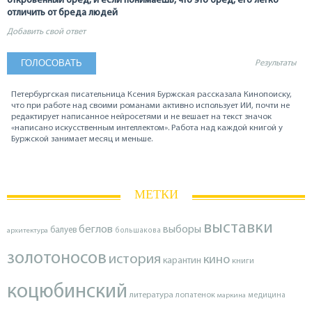
откровенный бред, и если понимаешь, что это бред, его легко
отличить от бреда людей
Добавить свой ответ
Результаты
Петербургская писательница Ксения Буржская рассказала Кинопоиску,
что при работе над своими романами активно использует ИИ, почти не
редактирует написанное нейросетями и не вешает на текст значок
«написано искусственным интеллектом». Работа над каждой книгой у
Буржской занимает месяц и меньше.
МЕТКИ
выставки
беглов
выборы
балуев
архитектура
большакова
золотоносов
история
кино
карантин
книги
коцюбинский
литература
лопатенок
маркина
медицина