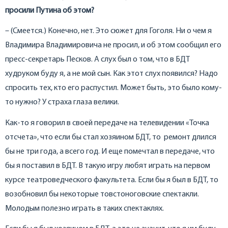
просили Путина об этом?
– (Смеется.) Конечно, нет. Это сюжет для Гоголя. Ни о чем я
Владимира Владимировича не просил, и об этом сообщил его
пресс-секретарь Песков. А слух был о том, что в БДТ
худруком буду я, а не мой сын. Как этот слух появился? Надо
спросить тех, кто его распустил. Может быть, это было кому-
то нужно? У страха глаза велики.
Как-то я говорил в своей передаче на телевидении «Точка
отсчета», что если бы стал хозяином БДТ, то ремонт длился
бы не три года, а всего год. И еще помечтал в передаче, что
бы я поставил в БДТ. В такую игру любят играть на первом
курсе театроведческого факультета. Если бы я был в БДТ, то
возобновил бы некоторые товстоноговские спектакли.
Молодым полезно играть в таких спектаклях.