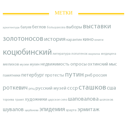
МЕТКИ
выставки
беглов
выборы
балуев
архитектура
большакова
золотоносов
история
кино
карантин
книги
коцюбинский
литература
лопатенок
маркина
медицина
опросы
недвижимость
охтинский мыс
мелихов
мухин
музеи
путин
петербург
протесты
рнб
россия
памятники
сташков
роткевич
ссср
сша
русский музей
рпц
шаповалова
художники
тороева
трамп
царское село
шолохов
эпидемия
шувалов
эрмитаж
эрарта
щербакова