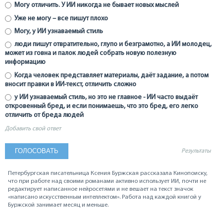
Могу отличить. У ИИ никогда не бывает новых мыслей
Уже не могу – все пишут плохо
Могу, у ИИ узнаваемый стиль
люди пишут отвратительно, глупо и безграмотно, а ИИ молодец,
может из говна и палок людей собрать новую полезную
информацию
Когда человек представляет материалы, даёт задание, а потом
вносит правки в ИИ-текст, отличить сложно
у ИИ узнаваемый стиль, но это не главное - ИИ часто выдаёт
откровенный бред, и если понимаешь, что это бред, его легко
отличить от бреда людей
Добавить свой ответ
Результаты
Петербургская писательница Ксения Буржская рассказала Кинопоиску,
что при работе над своими романами активно использует ИИ, почти не
редактирует написанное нейросетями и не вешает на текст значок
«написано искусственным интеллектом». Работа над каждой книгой у
Буржской занимает месяц и меньше.